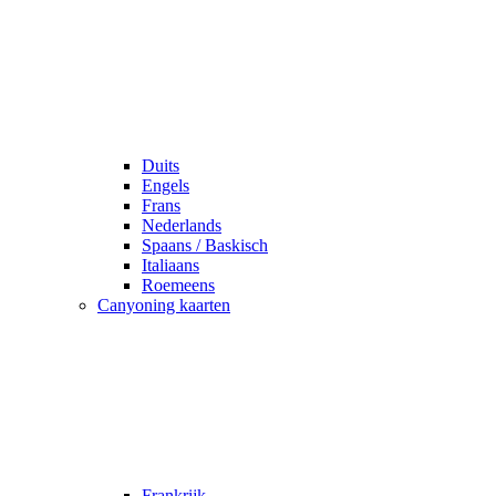
Duits
Engels
Frans
Nederlands
Spaans / Baskisch
Italiaans
Roemeens
Canyoning kaarten
Frankrijk