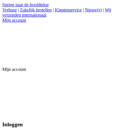
Spring naar de hoofdtekst
Verhuur
|
Zakelijk bestellen
|
Klantenservice
|
Nieuw(s)
|
Wij
verzenden internationaal
Mijn account
Mijn account
Inloggen