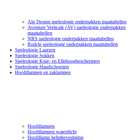
Alp Design speleologie onderpakken maattabellen
Aventure Verticale (AV) speleologie onderpakken
maattabellen
NRS speleologie onderpakken maattabellen
Rodcle speleologie onderpakken maattabellen
Speleologie Laarzen
Speleologie Sokken
Speleologie Knie- en Elleboogbeschermers
Speleologie Handschoenen
Hoofdlampen en zaklampen
Hoofdlampen
Hoofdlampen waterdicht
Hoofdlamp helmbevestiging