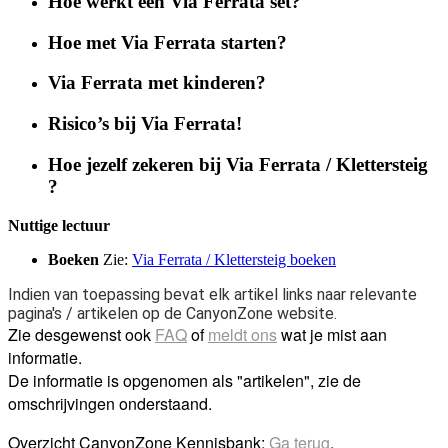
Hoe werkt een Via Ferrata set?
Hoe met
V
ia
F
errata starten?
Via Ferrata
m
et kinderen?
Risico’s bij Via Ferrata!
Hoe jezelf zekeren bij Via
F
errata / Klettersteig
?
Nuttige lectuur
Boeken
Zie:
Via Ferrata / Klettersteig boeken
Indien van toepassing bevat elk artikel links naar relevante
pagina's / artikelen op de CanyonZone website.
Zie desgewenst ook
FAQ
of
meldt ons
wat je mist aan
informatie.
De informatie is opgenomen als "artikelen", zie de
omschrijvingen onderstaand.
Overzicht CanyonZone Kennisbank:
Ga terug
.