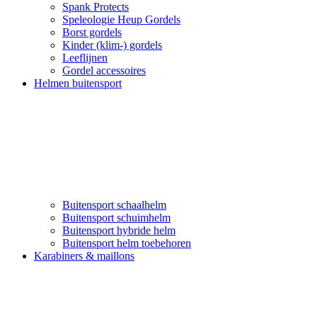
Spank Protects
Speleologie Heup Gordels
Borst gordels
Kinder (klim-) gordels
Leeflijnen
Gordel accessoires
Helmen buitensport
Buitensport schaalhelm
Buitensport schuimhelm
Buitensport hybride helm
Buitensport helm toebehoren
Karabiners & maillons