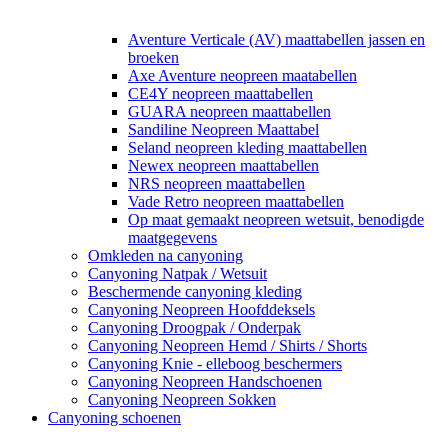
Aventure Verticale (AV) maattabellen jassen en
broeken
Axe Aventure neopreen maatabellen
CE4Y neopreen maattabellen
GUARA neopreen maattabellen
Sandiline Neopreen Maattabel
Seland neopreen kleding maattabellen
Newex neopreen maattabellen
NRS neopreen maattabellen
Vade Retro neopreen maattabellen
Op maat gemaakt neopreen wetsuit, benodigde
maatgegevens
Omkleden na canyoning
Canyoning Natpak / Wetsuit
Beschermende canyoning kleding
Canyoning Neopreen Hoofddeksels
Canyoning Droogpak / Onderpak
Canyoning Neopreen Hemd / Shirts / Shorts
Canyoning Knie - elleboog beschermers
Canyoning Neopreen Handschoenen
Canyoning Neopreen Sokken
Canyoning schoenen