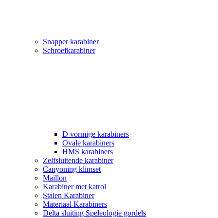
Snapper karabiner
Schroefkarabiner
D vormige karabiners
Ovale karabiners
HMS karabiners
Zelfsluitende karabiner
Canyoning klimset
Maillon
Karabiner met katrol
Stalen Karabiner
Materiaal Karabiners
Delta sluiting Speleologie gordels