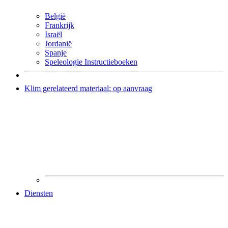
België
Frankrijk
Israël
Jordanië
Spanje
Speleologie Instructieboeken
Klim gerelateerd materiaal: op aanvraag
Diensten