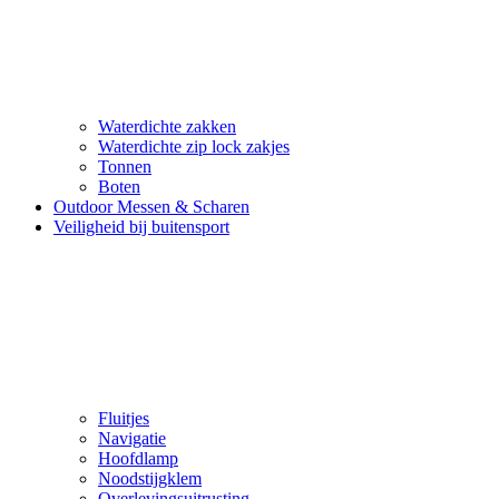
Waterdichte zakken
Waterdichte zip lock zakjes
Tonnen
Boten
Outdoor Messen & Scharen
Veiligheid bij buitensport
Fluitjes
Navigatie
Hoofdlamp
Noodstijgklem
Overlevingsuitrusting