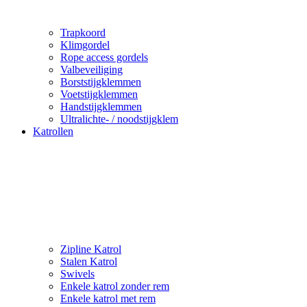
Trapkoord
Klimgordel
Rope access gordels
Valbeveiliging
Borststijgklemmen
Voetstijgklemmen
Handstijgklemmen
Ultralichte- / noodstijgklem
Katrollen
Zipline Katrol
Stalen Katrol
Swivels
Enkele katrol zonder rem
Enkele katrol met rem