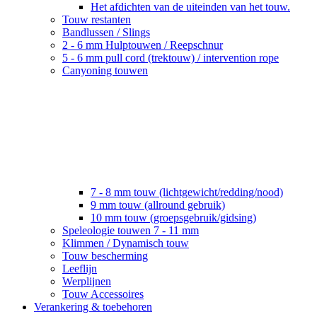
Het afdichten van de uiteinden van het touw.
Touw restanten
Bandlussen / Slings
2 - 6 mm Hulptouwen / Reepschnur
5 - 6 mm pull cord (trektouw) / intervention rope
Canyoning touwen
7 - 8 mm touw (lichtgewicht/redding/nood)
9 mm touw (allround gebruik)
10 mm touw (groepsgebruik/gidsing)
Speleologie touwen 7 - 11 mm
Klimmen / Dynamisch touw
Touw bescherming
Leeflijn
Werplijnen
Touw Accessoires
Verankering & toebehoren