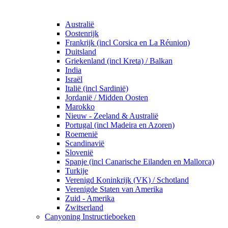
Australië
Oostenrijk
Frankrijk (incl Corsica en La Réunion)
Duitsland
Griekenland (incl Kreta) / Balkan
India
Israël
Italië (incl Sardinië)
Jordanië / Midden Oosten
Marokko
Nieuw - Zeeland & Australië
Portugal (incl Madeira en Azoren)
Roemenië
Scandinavië
Slovenië
Spanje (incl Canarische Eilanden en Mallorca)
Turkije
Verenigd Koninkrijk (VK) / Schotland
Verenigde Staten van Amerika
Zuid - Amerika
Zwitserland
Canyoning Instructieboeken