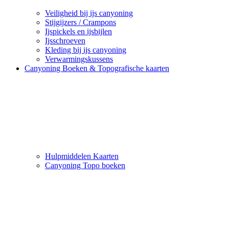
Veiligheid bij ijs canyoning
Stijgijzers / Crampons
Ijspickels en ijsbijlen
Ijsschroeven
Kleding bij ijs canyoning
Verwarmingskussens
Canyoning Boeken & Topografische kaarten
Hulpmiddelen Kaarten
Canyoning Topo boeken