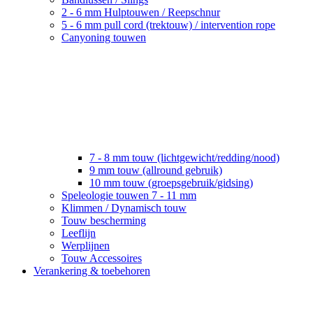
2 - 6 mm Hulptouwen / Reepschnur
5 - 6 mm pull cord (trektouw) / intervention rope
Canyoning touwen
7 - 8 mm touw (lichtgewicht/redding/nood)
9 mm touw (allround gebruik)
10 mm touw (groepsgebruik/gidsing)
Speleologie touwen 7 - 11 mm
Klimmen / Dynamisch touw
Touw bescherming
Leeflijn
Werplijnen
Touw Accessoires
Verankering & toebehoren