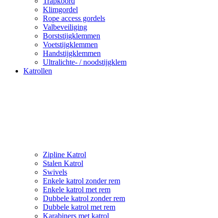
Trapkoord
Klimgordel
Rope access gordels
Valbeveiliging
Borststijgklemmen
Voetstijgklemmen
Handstijgklemmen
Ultralichte- / noodstijgklem
Katrollen
Zipline Katrol
Stalen Katrol
Swivels
Enkele katrol zonder rem
Enkele katrol met rem
Dubbele katrol zonder rem
Dubbele katrol met rem
Karabiners met katrol