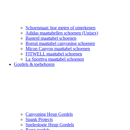
Schoenmaat: hoe meten of omrekenen
Adidas maattabellen schoenen (Unisex)
Basterd maattabel schoenen
Boreal maattabel canyoning schoenen
Micon Canyon maattabel schoenen
FITWELL maattabel schoenen
La Sportiva maattabel schoenen
Gordels & toebehoren
Canyoning Heup Gordels
Spank Protects
Speleologie Heup Gordels
Borst gordels