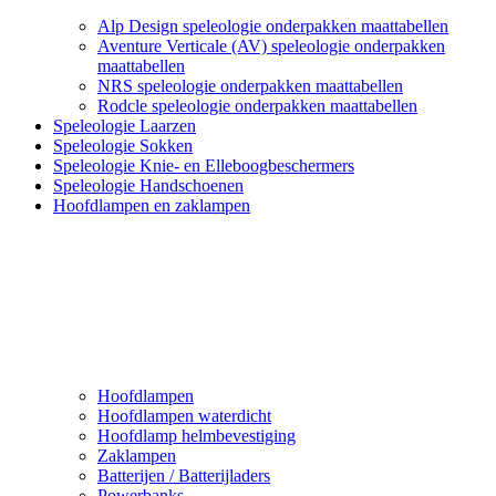
Alp Design speleologie onderpakken maattabellen
Aventure Verticale (AV) speleologie onderpakken
maattabellen
NRS speleologie onderpakken maattabellen
Rodcle speleologie onderpakken maattabellen
Speleologie Laarzen
Speleologie Sokken
Speleologie Knie- en Elleboogbeschermers
Speleologie Handschoenen
Hoofdlampen en zaklampen
Hoofdlampen
Hoofdlampen waterdicht
Hoofdlamp helmbevestiging
Zaklampen
Batterijen / Batterijladers
Powerbanks