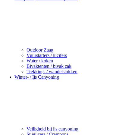
Outdoor Zaag
Vuurstarters / lucifers
Water / koken
Bivaktenten / bivak zak
Trekking- / wandelstokken
Winter- / Ijs Canyoning
Veiligheid bij ijs canyoning
Stijgijzers / Crampons