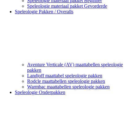
Speleologie materiaal pakket Beginner
Speleologie materiaal pakket Gevorderde
Speleologie Pakken / Overalls
Aventure Verticale (AV) maattabellen speleologie
pakken
Landjoff maattabel speleologie pakken
Rodcle maattabellen speleologie pakken
Warmbac maattabellen speleologie pakken
Speleologie Onderpakken