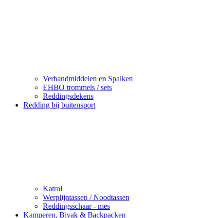
Verbandmiddelen en Spalken
EHBO trommels / sets
Reddingsdekens
Redding bij buitensport
Katrol
Werplijntassen / Noodtassen
Reddingsschaar - mes
Kamperen, Bivak & Backpacken