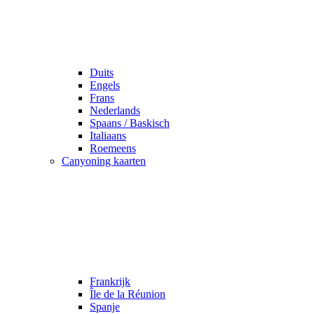
Duits
Engels
Frans
Nederlands
Spaans / Baskisch
Italiaans
Roemeens
Canyoning kaarten
Frankrijk
Île de la Réunion
Spanje