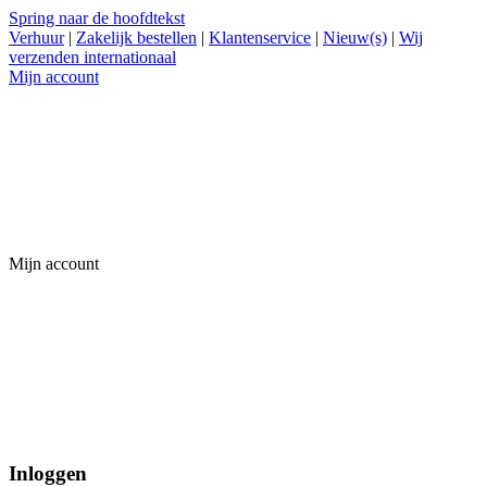
Spring naar de hoofdtekst
Verhuur
|
Zakelijk bestellen
|
Klantenservice
|
Nieuw(s)
|
Wij
verzenden internationaal
Mijn account
Mijn account
Inloggen