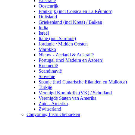
Australië
Oostenrijk
Frankrijk (incl Corsica en La Réunion)
Duitsland
Griekenland (incl Kreta) / Balkan
India
Israël
Italië (incl Sardinië)
Jordanië / Midden Oosten
Marokko
Nieuw - Zeeland & Australië
Portugal (incl Madeira en Azoren)
Roemenië
Scandinavië
Slovenië
Spanje (incl Canarische Eilanden en Mallorca)
Turkije
Verenigd Koninkrijk (VK) / Schotland
Verenigde Staten van Amerika
Zuid - Amerika
Zwitserland
Canyoning Instructieboeken