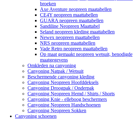
broeken
Axe Aventure neopreen maatabellen
CE4Y neopreen maattabellen
GUARA neopreen maattabellen
Sandiline Neopreen Maattabel
Seland neopreen kleding maattabellen
Newex neopreen maattabellen
NRS neopreen maattabellen
Vade Retro neopreen maattabellen
Op maat gemaakt neopreen wetsuit, benodigde
maatgegevens
Omkleden na canyoning
Canyoning Natpak / Wetsuit
Beschermende canyoning kleding
Canyoning Neopreen Hoofddeksels
Canyoning Droogpak / Onderpak
Canyoning Neopreen Hemd / Shirts / Shorts
Canyoning Knie - elleboog beschermers
Canyoning Neopreen Handschoenen
Canyoning Neopreen Sokken
Canyoning schoenen