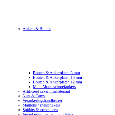
Ankers & Bouten
Bouten & Ankerplaten 8 mm
Bouten & Ankerplaten 10 mm
Bouten & Ankerplaten 12 mm
Multi Monti schroefankers
Artificieel zekeringsmateriaal
Nuts & Cams
Verankeringsbandlussen
Maillons / snelschakels
Spitkits & toebehoren
Verankering vermenigvuldigers