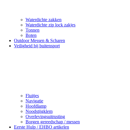
Waterdichte zakken
Waterdichte zip lock zakjes
Tonnen
Boten
Outdoor Messen & Scharen
Veiligheid bij buitensport
Fluitjes
Navigatie
Hoofdlamp
Noodstijgklem
Overlevingsuitrusting
Borgen gereedschap / messen
Eerste Hulp / EHBO artikelen