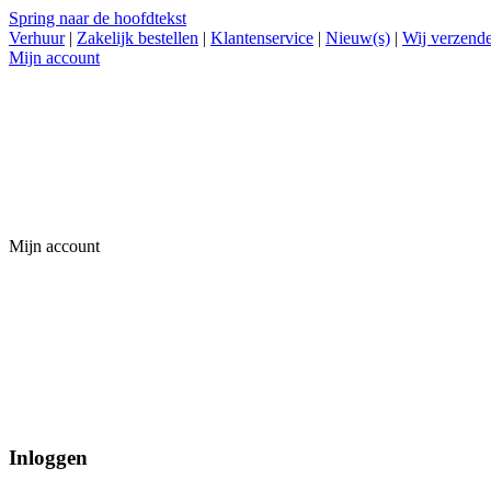
Spring naar de hoofdtekst
Verhuur
|
Zakelijk bestellen
|
Klantenservice
|
Nieuw(s)
|
Wij verzende
Mijn account
Mijn account
Inloggen