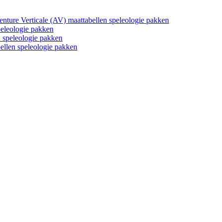
nture Verticale (AV) maattabellen speleologie pakken
peleologie pakken
 speleologie pakken
llen speleologie pakken