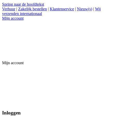
Spring naar de hoofdtekst
Verhuur
|
Zakelijk bestellen
|
Klantenservice
|
Nieuw(s)
|
Wij
verzenden internationaal
Mijn account
Mijn account
Inloggen