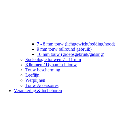
7 - 8 mm touw (lichtgewicht/redding/nood)
9 mm touw (allround gebruik)
10 mm touw (groepsgebruik/gidsing)
Speleologie touwen 7 - 11 mm
Klimmen / Dynamisch touw
Touw bescherming
Leeflijn
Werplijnen
Touw Accessoires
Verankering & toebehoren