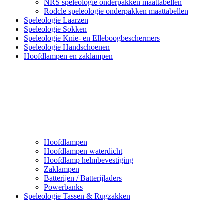
NRS speleologie onderpakken maattabellen
Rodcle speleologie onderpakken maattabellen
Speleologie Laarzen
Speleologie Sokken
Speleologie Knie- en Elleboogbeschermers
Speleologie Handschoenen
Hoofdlampen en zaklampen
Hoofdlampen
Hoofdlampen waterdicht
Hoofdlamp helmbevestiging
Zaklampen
Batterijen / Batterijladers
Powerbanks
Speleologie Tassen & Rugzakken