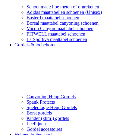
Schoenmaat: hoe meten of omrekenen
Adidas maattabellen schoenen (Unisex)
Basterd maattabel schoenen
Boreal maattabel canyoning schoenen
Micon Canyon maattabel schoenen
FITWELL maattabel schoenen
La Sportiva maattabel schoenen
Gordels & toebehoren
Canyoning Heup Gordels
Spank Protects
Speleologie Heup Gordels
Borst gordels
Kinder (klim-) gordels
Leeflijnen
Gordel accessoires
Helmen buitensport