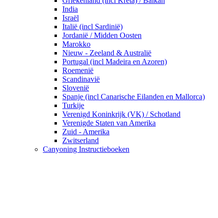
Griekenland (incl Kreta) / Balkan
India
Israël
Italië (incl Sardinië)
Jordanië / Midden Oosten
Marokko
Nieuw - Zeeland & Australië
Portugal (incl Madeira en Azoren)
Roemenië
Scandinavië
Slovenië
Spanje (incl Canarische Eilanden en Mallorca)
Turkije
Verenigd Koninkrijk (VK) / Schotland
Verenigde Staten van Amerika
Zuid - Amerika
Zwitserland
Canyoning Instructieboeken