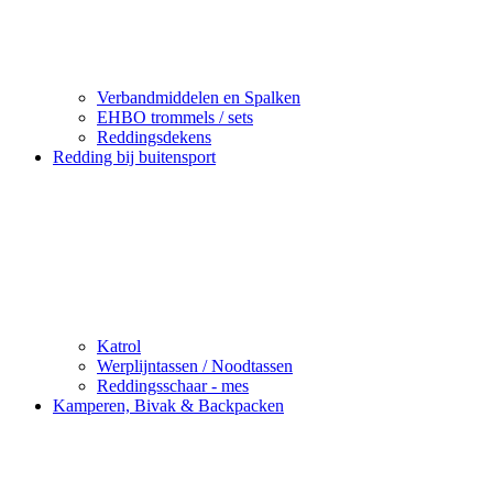
Verbandmiddelen en Spalken
EHBO trommels / sets
Reddingsdekens
Redding bij buitensport
Katrol
Werplijntassen / Noodtassen
Reddingsschaar - mes
Kamperen, Bivak & Backpacken