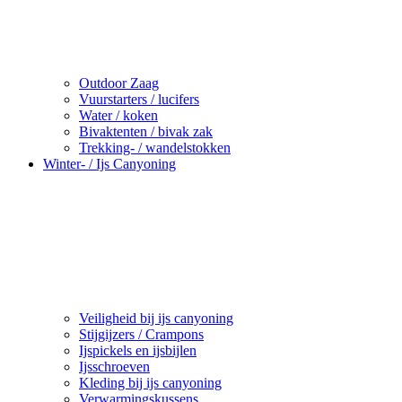
Outdoor Zaag
Vuurstarters / lucifers
Water / koken
Bivaktenten / bivak zak
Trekking- / wandelstokken
Winter- / Ijs Canyoning
Veiligheid bij ijs canyoning
Stijgijzers / Crampons
Ijspickels en ijsbijlen
Ijsschroeven
Kleding bij ijs canyoning
Verwarmingskussens