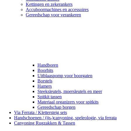
Kettingen en zekerankers
Accuboormachines en accessoires
Gereedschap voor verankeren
Handboren
Boorbits
Uitblaaspomp voor boorgaten
Borstels
Hamers
Steeksleutels, moersleutels en meer
Spitkit tassen
Materiaal organizers voor spitkits
Gereedschap borgen
Via Ferrata / Klettersteig sets
Handschoenen / (ijs-)canyoning, speleologie, via ferrata
Canyoning Rugzakken & Tassen