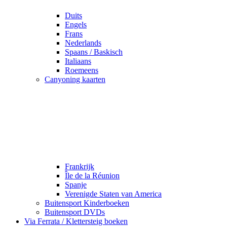
Duits
Engels
Frans
Nederlands
Spaans / Baskisch
Italiaans
Roemeens
Canyoning kaarten
Frankrijk
Île de la Réunion
Spanje
Verenigde Staten van America
Buitensport Kinderboeken
Buitensport DVDs
Via Ferrata / Klettersteig boeken