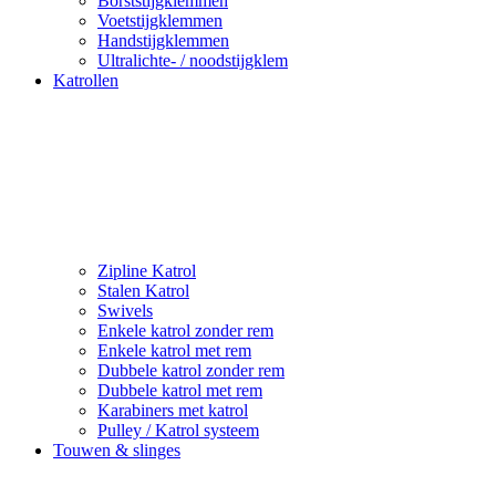
Borststijgklemmen
Voetstijgklemmen
Handstijgklemmen
Ultralichte- / noodstijgklem
Katrollen
Zipline Katrol
Stalen Katrol
Swivels
Enkele katrol zonder rem
Enkele katrol met rem
Dubbele katrol zonder rem
Dubbele katrol met rem
Karabiners met katrol
Pulley / Katrol systeem
Touwen & slinges