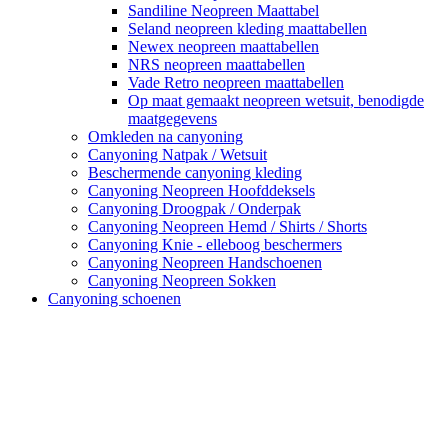
Sandiline Neopreen Maattabel
Seland neopreen kleding maattabellen
Newex neopreen maattabellen
NRS neopreen maattabellen
Vade Retro neopreen maattabellen
Op maat gemaakt neopreen wetsuit, benodigde
maatgegevens
Omkleden na canyoning
Canyoning Natpak / Wetsuit
Beschermende canyoning kleding
Canyoning Neopreen Hoofddeksels
Canyoning Droogpak / Onderpak
Canyoning Neopreen Hemd / Shirts / Shorts
Canyoning Knie - elleboog beschermers
Canyoning Neopreen Handschoenen
Canyoning Neopreen Sokken
Canyoning schoenen