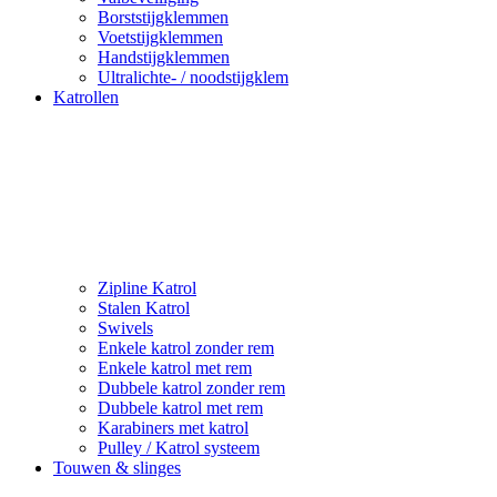
Borststijgklemmen
Voetstijgklemmen
Handstijgklemmen
Ultralichte- / noodstijgklem
Katrollen
Zipline Katrol
Stalen Katrol
Swivels
Enkele katrol zonder rem
Enkele katrol met rem
Dubbele katrol zonder rem
Dubbele katrol met rem
Karabiners met katrol
Pulley / Katrol systeem
Touwen & slinges