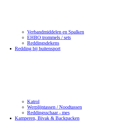
Verbandmiddelen en Spalken
EHBO trommels / sets
Reddingsdekens
Redding bij buitensport
Katrol
Werplijntassen / Noodtassen
Reddingsschaar - mes
Kamperen, Bivak & Backpacken