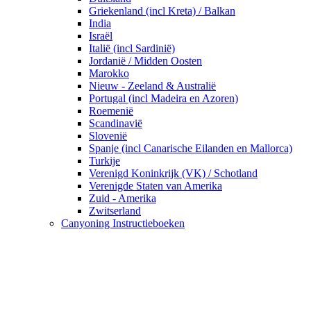
Griekenland (incl Kreta) / Balkan
India
Israël
Italië (incl Sardinië)
Jordanië / Midden Oosten
Marokko
Nieuw - Zeeland & Australië
Portugal (incl Madeira en Azoren)
Roemenië
Scandinavië
Slovenië
Spanje (incl Canarische Eilanden en Mallorca)
Turkije
Verenigd Koninkrijk (VK) / Schotland
Verenigde Staten van Amerika
Zuid - Amerika
Zwitserland
Canyoning Instructieboeken