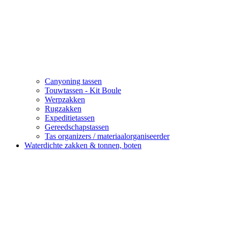
Canyoning tassen
Touwtassen - Kit Boule
Werpzakken
Rugzakken
Expeditietassen
Gereedschapstassen
Tas organizers / materiaalorganiseerder
Waterdichte zakken & tonnen, boten