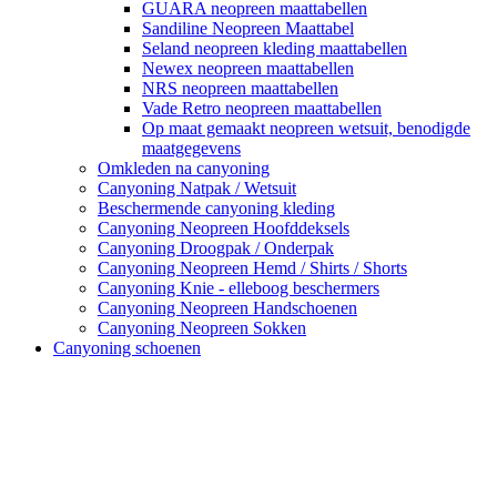
GUARA neopreen maattabellen
Sandiline Neopreen Maattabel
Seland neopreen kleding maattabellen
Newex neopreen maattabellen
NRS neopreen maattabellen
Vade Retro neopreen maattabellen
Op maat gemaakt neopreen wetsuit, benodigde
maatgegevens
Omkleden na canyoning
Canyoning Natpak / Wetsuit
Beschermende canyoning kleding
Canyoning Neopreen Hoofddeksels
Canyoning Droogpak / Onderpak
Canyoning Neopreen Hemd / Shirts / Shorts
Canyoning Knie - elleboog beschermers
Canyoning Neopreen Handschoenen
Canyoning Neopreen Sokken
Canyoning schoenen