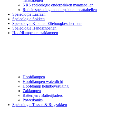
maattabellen
NRS speleologie onderpakken maattabellen
Rodcle speleologie onderpakken maattabellen
Speleologie Laarzen
Speleologie Sokken
Speleologie Knie- en Elleboogbeschermers
Speleologie Handschoenen
Hoofdlampen en zaklampen
Hoofdlampen
Hoofdlampen waterdicht
Hoofdlamp helmbevestiging
Zaklampen
Batterijen / Batterijladers
Powerbanks
Speleologie Tassen & Rugzakken