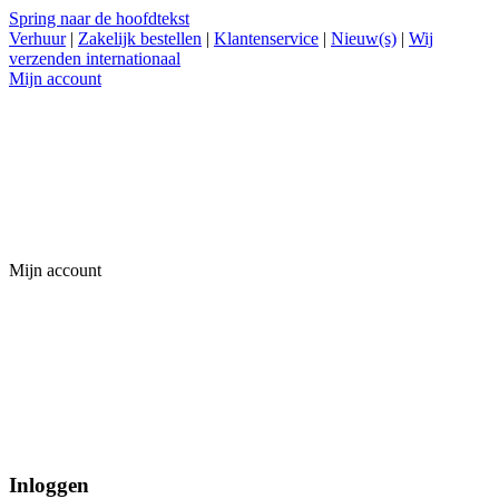
Spring naar de hoofdtekst
Verhuur
|
Zakelijk bestellen
|
Klantenservice
|
Nieuw(s)
|
Wij
verzenden internationaal
Mijn account
Mijn account
Inloggen