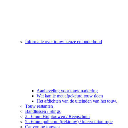
Informatie over touw: keuze en onderhoud
Aanbeveling voor touwmarkering
Wat kan je met afgekeurd touw doen
Het afdichten van de uiteinden van het touw.
Touw restanten
Bandlussen / Slings
2 - 6 mm Hulptouwen / Reepschnur
5 - 6 mm pull cord (trektouw) / intervention rope
Canyoning touwen