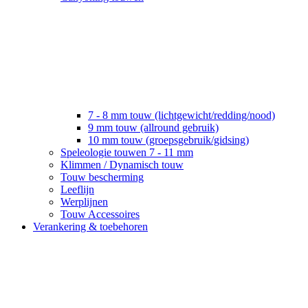
7 - 8 mm touw (lichtgewicht/redding/nood)
9 mm touw (allround gebruik)
10 mm touw (groepsgebruik/gidsing)
Speleologie touwen 7 - 11 mm
Klimmen / Dynamisch touw
Touw bescherming
Leeflijn
Werplijnen
Touw Accessoires
Verankering & toebehoren