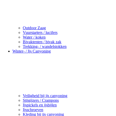
Outdoor Zaag
Vuurstarters / lucifers
Water / koken
Bivaktenten / bivak zak
Trekking- / wandelstokken
Winter- / Ijs Canyoning
Veiligheid bij ijs canyoning
Stijgijzers / Crampons
Ijspickels en ijsbijlen
Ijsschroeven
Kleding bij ijs canyoning