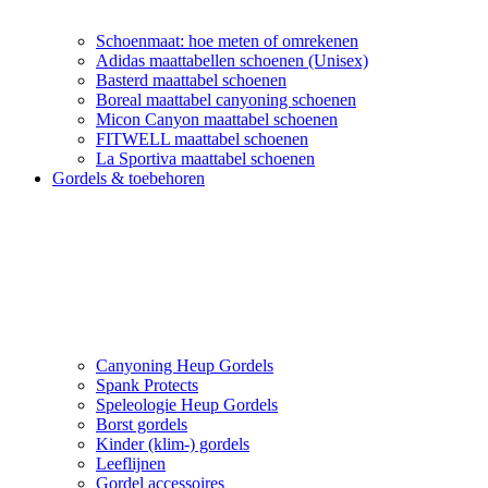
Schoenmaat: hoe meten of omrekenen
Adidas maattabellen schoenen (Unisex)
Basterd maattabel schoenen
Boreal maattabel canyoning schoenen
Micon Canyon maattabel schoenen
FITWELL maattabel schoenen
La Sportiva maattabel schoenen
Gordels & toebehoren
Canyoning Heup Gordels
Spank Protects
Speleologie Heup Gordels
Borst gordels
Kinder (klim-) gordels
Leeflijnen
Gordel accessoires