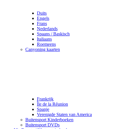
Duits
Engels
Frans
Nederlands
Spaans / Baskisch
Italiaans
Roemeens
Canyoning kaarten
Frankrijk
Île de la Réunion
Spanje
Verenigde Staten van America
Buitensport Kinderboeken
Buitensport DVDs