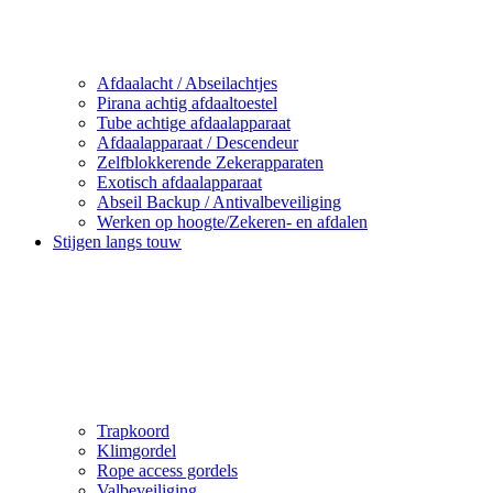
Afdaalacht / Abseilachtjes
Pirana achtig afdaaltoestel
Tube achtige afdaalapparaat
Afdaalapparaat / Descendeur
Zelfblokkerende Zekerapparaten
Exotisch afdaalapparaat
Abseil Backup / Antivalbeveiliging
Werken op hoogte/Zekeren- en afdalen
Stijgen langs touw
Trapkoord
Klimgordel
Rope access gordels
Valbeveiliging