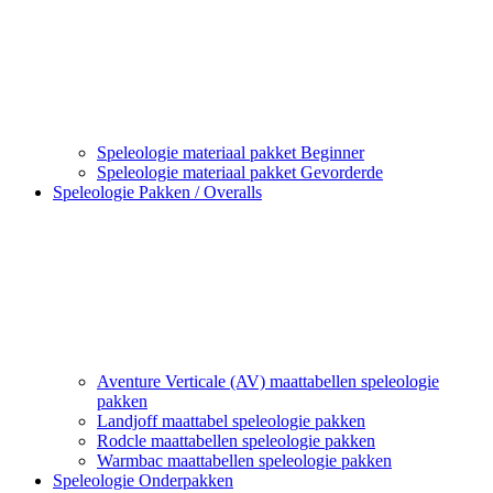
Speleologie materiaal pakket Beginner
Speleologie materiaal pakket Gevorderde
Speleologie Pakken / Overalls
Aventure Verticale (AV) maattabellen speleologie
pakken
Landjoff maattabel speleologie pakken
Rodcle maattabellen speleologie pakken
Warmbac maattabellen speleologie pakken
Speleologie Onderpakken