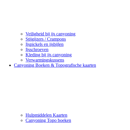
Veiligheid bij ijs canyoning
Stijgijzers / Crampons
Ijspickels en ijsbijlen
Ijsschroeven
Kleding bij ijs canyoning
Verwarmingskussens
Canyoning Boeken & Topografische kaarten
Hulpmiddelen Kaarten
Canyoning Topo boeken