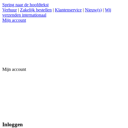
Spring naar de hoofdtekst
Verhuur
|
Zakelijk bestellen
|
Klantenservice
|
Nieuw(s)
|
Wij
verzenden internationaal
Mijn account
Mijn account
Inloggen