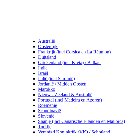
Australië
Oostenrijk
Frankrijk (incl Corsica en La Réunion)
Duitsland
Griekenland (incl Kreta) / Balkan
India
Israël
Italië (incl Sardinië)
Jordanië / Midden Oosten
Marokko
Nieuw - Zeeland & Australië
Portugal (incl Madeira en Azoren)
Roemenië
Scandinavië
Slovenië
Spanje (incl Canarische Eilanden en Mallorca)
Turkije
Verenigd Koninkrijk (VK) / Schotland