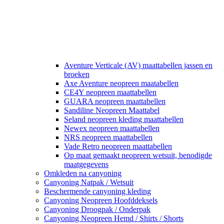
Aventure Verticale (AV) maattabellen jassen en
broeken
Axe Aventure neopreen maatabellen
CE4Y neopreen maattabellen
GUARA neopreen maattabellen
Sandiline Neopreen Maattabel
Seland neopreen kleding maattabellen
Newex neopreen maattabellen
NRS neopreen maattabellen
Vade Retro neopreen maattabellen
Op maat gemaakt neopreen wetsuit, benodigde
maatgegevens
Omkleden na canyoning
Canyoning Natpak / Wetsuit
Beschermende canyoning kleding
Canyoning Neopreen Hoofddeksels
Canyoning Droogpak / Onderpak
Canyoning Neopreen Hemd / Shirts / Shorts