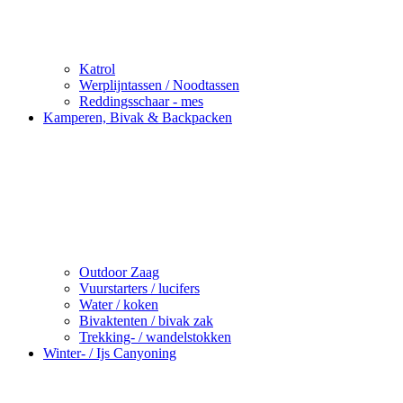
Katrol
Werplijntassen / Noodtassen
Reddingsschaar - mes
Kamperen, Bivak & Backpacken
Outdoor Zaag
Vuurstarters / lucifers
Water / koken
Bivaktenten / bivak zak
Trekking- / wandelstokken
Winter- / Ijs Canyoning