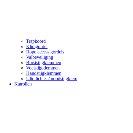
Trapkoord
Klimgordel
Rope access gordels
Valbeveiliging
Borststijgklemmen
Voetstijgklemmen
Handstijgklemmen
Ultralichte- / noodstijgklem
Katrollen