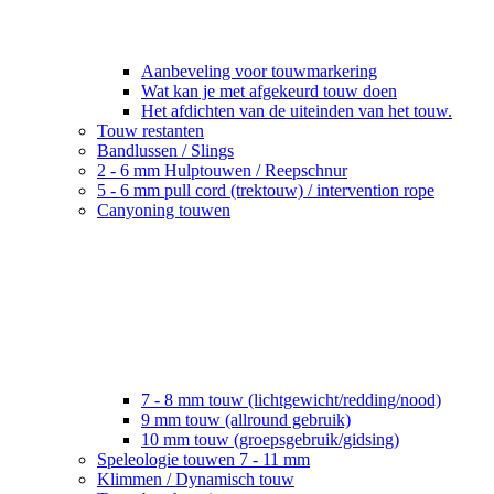
Aanbeveling voor touwmarkering
Wat kan je met afgekeurd touw doen
Het afdichten van de uiteinden van het touw.
Touw restanten
Bandlussen / Slings
2 - 6 mm Hulptouwen / Reepschnur
5 - 6 mm pull cord (trektouw) / intervention rope
Canyoning touwen
7 - 8 mm touw (lichtgewicht/redding/nood)
9 mm touw (allround gebruik)
10 mm touw (groepsgebruik/gidsing)
Speleologie touwen 7 - 11 mm
Klimmen / Dynamisch touw