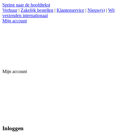
Spring naar de hoofdtekst
Verhuur
|
Zakelijk bestellen
|
Klantenservice
|
Nieuw(s)
|
Wij
verzenden internationaal
Mijn account
Mijn account
Inloggen