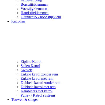
Valbeveiliging
Borststijgklemmen
Voetstijgklemmen
Handstijgklemmen
Ultralichte- / noodstijgklem
Katrollen
Zipline Katrol
Stalen Katrol
Swivels
Enkele katrol zonder rem
Enkele katrol met rem
Dubbele katrol zonder rem
Dubbele katrol met rem
Karabiners met katrol
Pulley / Katrol systeem
Touwen & slinges