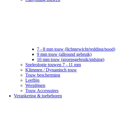
7 - 8 mm touw (lichtgewicht/redding/nood)
9 mm touw (allround gebruik)
10 mm touw (groepsgebruik/gidsing)
Speleologie touwen 7 - 11 mm
Klimmen / Dynamisch touw
Touw bescherming
Leeflijn
Werplijnen
Touw Accessoires
Verankering & toebehoren