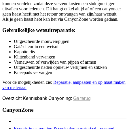
kunnen verdelen zodat deze verzendkosten een stuk gunstiger
uitvallen voor iedereen. Dit hangt enkel altijd af of een canyoneer
geen haast heeft met het retour ontvangen van zijn/haar wetsuit.
Als je geen haast hebt kan het via CanyonZone worden gedaan.
Gebruikelijke wetsuitreparatie:
Uitgescheurde mouwen/pijpen
Gat/scheur in een wetsuit
Kapotte rits
Klittenband vervangen
Vernauwen of verwijden van pijpen of armen
Uitgescheurde naden opnieuw verlijmen en stikken
Kneepads vervangen
Voor de mogelijkheden zie:
Reparatie, aanpassen en op maat maken
van materiaal
Overzicht Kennisbank Canyoning:
Ga terug
CanyonZone
Experts in canyoning & speleologie materiaal - verzend