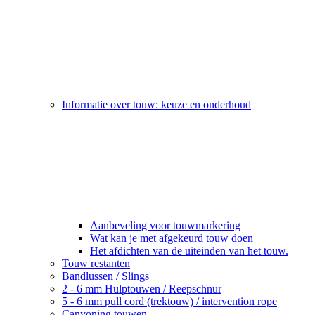
Informatie over touw: keuze en onderhoud
Aanbeveling voor touwmarkering
Wat kan je met afgekeurd touw doen
Het afdichten van de uiteinden van het touw.
Touw restanten
Bandlussen / Slings
2 - 6 mm Hulptouwen / Reepschnur
5 - 6 mm pull cord (trektouw) / intervention rope
Canyoning touwen