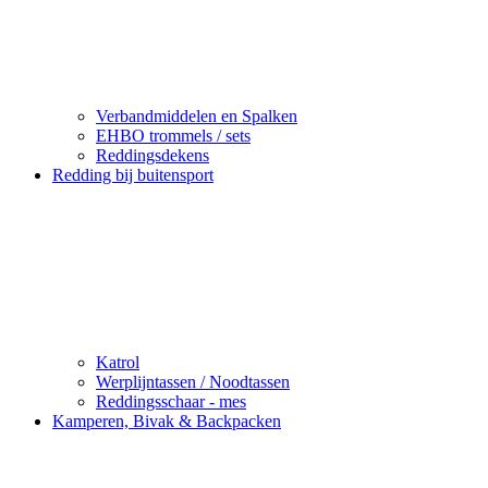
Verbandmiddelen en Spalken
EHBO trommels / sets
Reddingsdekens
Redding bij buitensport
Katrol
Werplijntassen / Noodtassen
Reddingsschaar - mes
Kamperen, Bivak & Backpacken