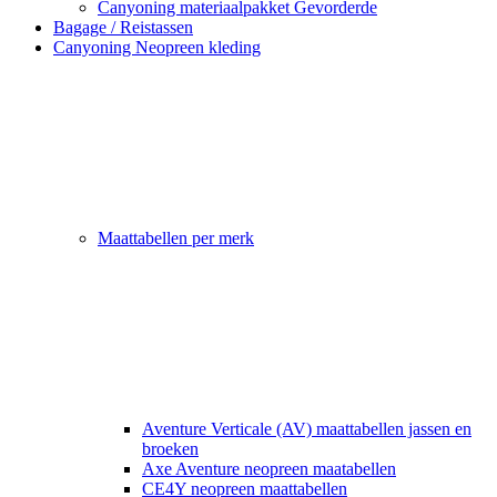
Canyoning materiaalpakket Gevorderde
Bagage / Reistassen
Canyoning Neopreen kleding
Maattabellen per merk
Aventure Verticale (AV) maattabellen jassen en
broeken
Axe Aventure neopreen maatabellen
CE4Y neopreen maattabellen