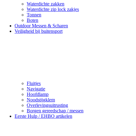
Waterdichte zakken
Waterdichte zip lock zakjes
Tonnen
Boten
Outdoor Messen & Scharen
Veiligheid bij buitensport
Fluitjes
Navigatie
Hoofdlamp
Noodstijgklem
Overlevingsuitrusting
Borgen gereedschap / messen
Eerste Hulp / EHBO artikelen