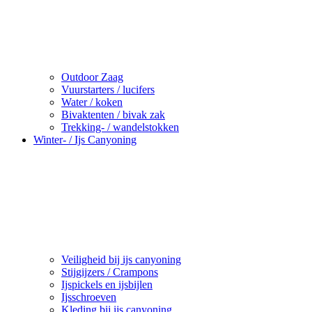
Outdoor Zaag
Vuurstarters / lucifers
Water / koken
Bivaktenten / bivak zak
Trekking- / wandelstokken
Winter- / Ijs Canyoning
Veiligheid bij ijs canyoning
Stijgijzers / Crampons
Ijspickels en ijsbijlen
Ijsschroeven
Kleding bij ijs canyoning