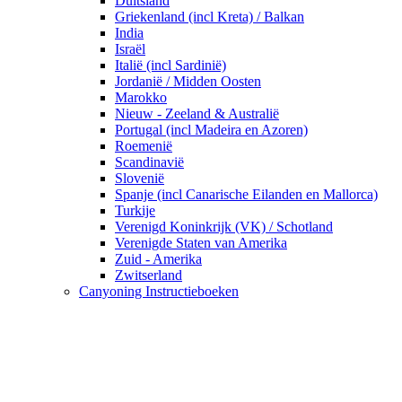
Duitsland
Griekenland (incl Kreta) / Balkan
India
Israël
Italië (incl Sardinië)
Jordanië / Midden Oosten
Marokko
Nieuw - Zeeland & Australië
Portugal (incl Madeira en Azoren)
Roemenië
Scandinavië
Slovenië
Spanje (incl Canarische Eilanden en Mallorca)
Turkije
Verenigd Koninkrijk (VK) / Schotland
Verenigde Staten van Amerika
Zuid - Amerika
Zwitserland
Canyoning Instructieboeken