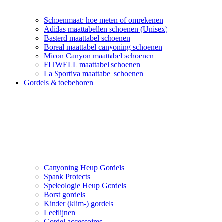
Schoenmaat: hoe meten of omrekenen
Adidas maattabellen schoenen (Unisex)
Basterd maattabel schoenen
Boreal maattabel canyoning schoenen
Micon Canyon maattabel schoenen
FITWELL maattabel schoenen
La Sportiva maattabel schoenen
Gordels & toebehoren
Canyoning Heup Gordels
Spank Protects
Speleologie Heup Gordels
Borst gordels
Kinder (klim-) gordels
Leeflijnen
Gordel accessoires