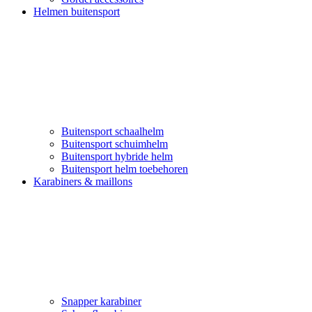
Helmen buitensport
Buitensport schaalhelm
Buitensport schuimhelm
Buitensport hybride helm
Buitensport helm toebehoren
Karabiners & maillons
Snapper karabiner