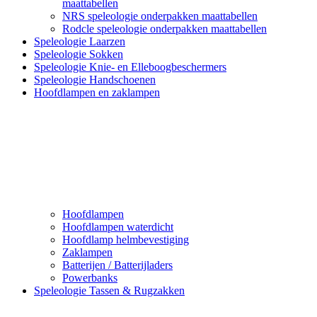
maattabellen
NRS speleologie onderpakken maattabellen
Rodcle speleologie onderpakken maattabellen
Speleologie Laarzen
Speleologie Sokken
Speleologie Knie- en Elleboogbeschermers
Speleologie Handschoenen
Hoofdlampen en zaklampen
Hoofdlampen
Hoofdlampen waterdicht
Hoofdlamp helmbevestiging
Zaklampen
Batterijen / Batterijladers
Powerbanks
Speleologie Tassen & Rugzakken