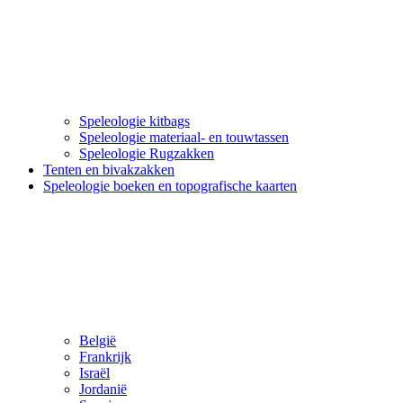
Speleologie kitbags
Speleologie materiaal- en touwtassen
Speleologie Rugzakken
Tenten en bivakzakken
Speleologie boeken en topografische kaarten
België
Frankrijk
Israël
Jordanië