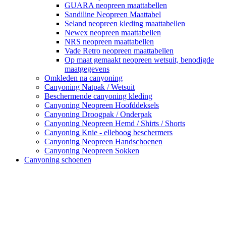
GUARA neopreen maattabellen
Sandiline Neopreen Maattabel
Seland neopreen kleding maattabellen
Newex neopreen maattabellen
NRS neopreen maattabellen
Vade Retro neopreen maattabellen
Op maat gemaakt neopreen wetsuit, benodigde
maatgegevens
Omkleden na canyoning
Canyoning Natpak / Wetsuit
Beschermende canyoning kleding
Canyoning Neopreen Hoofddeksels
Canyoning Droogpak / Onderpak
Canyoning Neopreen Hemd / Shirts / Shorts
Canyoning Knie - elleboog beschermers
Canyoning Neopreen Handschoenen
Canyoning Neopreen Sokken
Canyoning schoenen