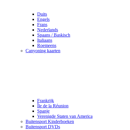
Duits
Engels
Frans
Nederlands
Spaans / Baskisch
Italiaans
Roemeens
Canyoning kaarten
Frankrijk
Île de la Réunion
Spanje
Verenigde Staten van America
Buitensport Kinderboeken
Buitensport DVDs