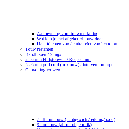
Aanbeveling voor touwmarkering
Wat kan je met afgekeurd touw doen
Het afdichten van de uiteinden van het touw.
Touw restanten
Bandlussen / Slings
2 - 6 mm Hulptouwen / Reepschnur
5 - 6 mm pull cord (trektouw) / intervention rope
Canyoning touwen
7 - 8 mm touw (lichtgewicht/redding/nood)
9 mm touw (allround gebruik)