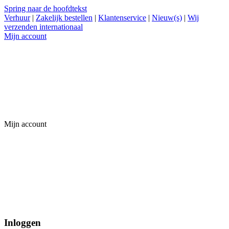
Spring naar de hoofdtekst
Verhuur
|
Zakelijk bestellen
|
Klantenservice
|
Nieuw(s)
|
Wij
verzenden internationaal
Mijn account
Mijn account
Inloggen