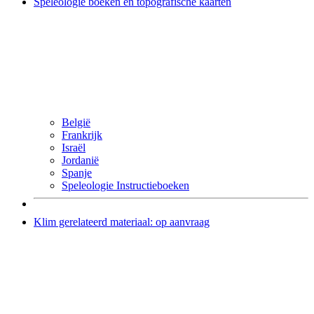
Speleologie boeken en topografische kaarten
België
Frankrijk
Israël
Jordanië
Spanje
Speleologie Instructieboeken
Klim gerelateerd materiaal: op aanvraag