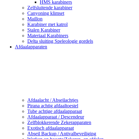
HMS karabiners
Zelfsluitende karabiner
Canyoning klimset
Maillon
Karabiner met katrol
Stalen Karabiner
Materiaal Karabiners
Delta sluiting Speleologie gordels
Afdaalapparaten
Afdaalacht / Abseilachtjes
Pirana achtig afdaaltoestel
Tube achtige afdaalapparaat
Afdaalapparaat / Descendeur
Zelfblokkerende Zekerapparaten
Exotisch afdaalapparaat
Abseil Backup / Antivalbeveiliging