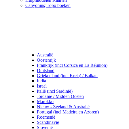
Hulpmiddelen Kaarten
Canyoning Topo boeken
Australië
Oostenrijk
Frankrijk (incl Corsica en La Réunion)
Duitsland
Griekenland (incl Kreta) / Balkan
India
Israël
Italië (incl Sardinië)
Jordanië / Midden Oosten
Marokko
Nieuw - Zeeland & Australië
Portugal (incl Madeira en Azoren)
Roemenië
Scandinavië
Slovenië