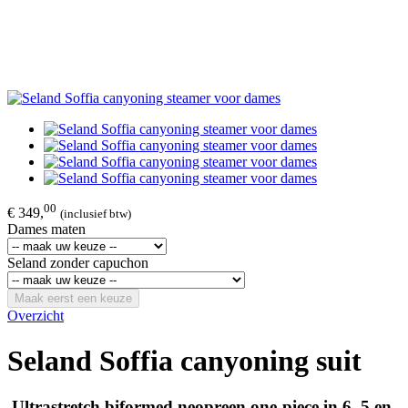
00
€ 349,
(inclusief btw)
Dames maten
Seland zonder capuchon
Maak eerst een keuze
Overzicht
Seland Soffia canyoning suit
Ultrastretch biformed neopreen one-piece in 6, 5 en