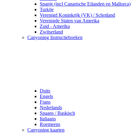
Spanje (incl Canarische Eilanden en Mallorca)
Turkije
Verenigd Koninkrijk (VK) / Schotland
Verenigde Staten van Amerika
Zuid - Amerika
Zwitserland
Canyoning Instructieboeken
Duits
Engels
Frans
Nederlands
Spaans / Baskisch
Italiaans
Roemeens
Canyoning kaarten