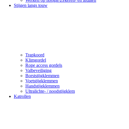
Werken op hoogte/Zekeren- en afdalen
Stijgen langs touw
Trapkoord
Klimgordel
Rope access gordels
Valbeveiliging
Borststijgklemmen
Voetstijgklemmen
Handstijgklemmen
Ultralichte- / noodstijgklem
Katrollen