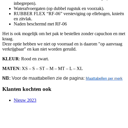
inbegrepen).
Waterafvoergaten (op dubbel rugstuk en voorzak).
RUBBER FLEX “RF-06” versteviging op ellebogen, knieën
en zitvlak.
Naden beschermd met RF-06
Het is ook mogelijk om het pak te bestellen zonder capuchon en met
kraag.
Deze optie hebben we niet op voorraad en is daarom "op aanvraag
verkrijgbaar" en kan niet worden geruild.
KLEUR
: Rood en zwart.
MATEN
: XS – S – ST – M – MT – L – XL
NB:
Voor de maattabellen zie de pagina:
Maattabellen per merk
Klanten kochten ook
Nieuw 2023