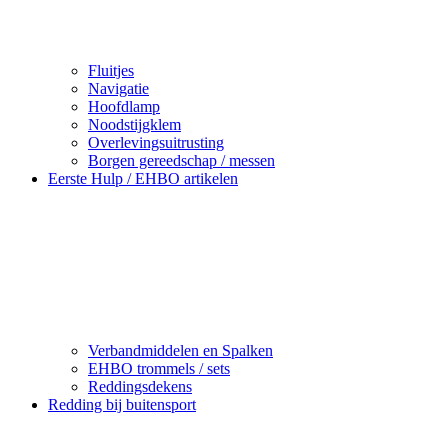
Fluitjes
Navigatie
Hoofdlamp
Noodstijgklem
Overlevingsuitrusting
Borgen gereedschap / messen
Eerste Hulp / EHBO artikelen
Verbandmiddelen en Spalken
EHBO trommels / sets
Reddingsdekens
Redding bij buitensport