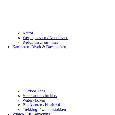
Katrol
Werplijntassen / Noodtassen
Reddingsschaar - mes
Kamperen, Bivak & Backpacken
Outdoor Zaag
Vuurstarters / lucifers
Water / koken
Bivaktenten / bivak zak
Trekking- / wandelstokken
Winter- / Ijs Canyoning