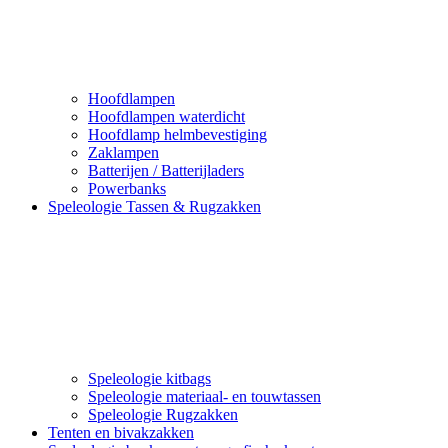
Hoofdlampen
Hoofdlampen waterdicht
Hoofdlamp helmbevestiging
Zaklampen
Batterijen / Batterijladers
Powerbanks
Speleologie Tassen & Rugzakken
Speleologie kitbags
Speleologie materiaal- en touwtassen
Speleologie Rugzakken
Tenten en bivakzakken