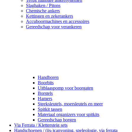
Terug haalbare ankersystemen
Slaghaken / Pitons
Chemische ankers
Kettingen en zekerankers
Accuboormachines en accessoires
Gereedschap voor verankeren
Handboren
Boorbits
Uitblaaspomp voor boorgaten
Borstels
Hamers
Steeksleutels, moersleutels en meer
Spitkit tassen
Materiaal organizers voor spitkits
Gereedschap borgen
Via Ferrata / Klettersteig sets
Handschoenen / (ijs-)canyoning, speleologie, via ferrata