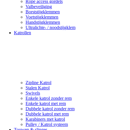
Rope access gordels
Valbeveiliging
Borststijgklemmen
Voetstijgklemmen
Handstijgklemmen
Ultralichte- / noodstijgklem
Katrollen
Zipline Katrol
Stalen Katrol
Swivels
Enkele katrol zonder rem
Enkele katrol met rem
Dubbele katrol zonder rem
Dubbele katrol met rem
Karabiners met katrol
Pulley / Katrol systeem
Touwen & slinges