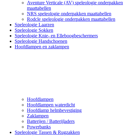
Aventure Verticale (AV) speleologie onderpakken
maattabellen
NRS speleologie onderpakken maattabellen
Rodcle speleologie onderpakken maattabellen
Speleologie Laarzen
Speleologie Sokken
Speleologie Knie- en Elleboogbeschermers
Speleologie Handschoenen
Hoofdlampen en zaklampen
Hoofdlampen
Hoofdlampen waterdicht
Hoofdlamp helmbevestiging
Zaklampen
Batterijen / Batterijladers
Powerbanks
Speleologie Tassen & Rugzakken