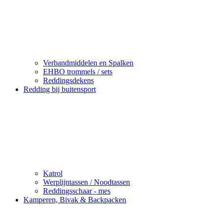
Verbandmiddelen en Spalken
EHBO trommels / sets
Reddingsdekens
Redding bij buitensport
Katrol
Werplijntassen / Noodtassen
Reddingsschaar - mes
Kamperen, Bivak & Backpacken