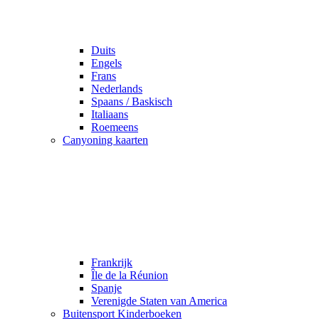
Duits
Engels
Frans
Nederlands
Spaans / Baskisch
Italiaans
Roemeens
Canyoning kaarten
Frankrijk
Île de la Réunion
Spanje
Verenigde Staten van America
Buitensport Kinderboeken