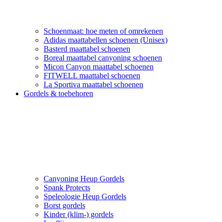
Schoenmaat: hoe meten of omrekenen
Adidas maattabellen schoenen (Unisex)
Basterd maattabel schoenen
Boreal maattabel canyoning schoenen
Micon Canyon maattabel schoenen
FITWELL maattabel schoenen
La Sportiva maattabel schoenen
Gordels & toebehoren
Canyoning Heup Gordels
Spank Protects
Speleologie Heup Gordels
Borst gordels
Kinder (klim-) gordels