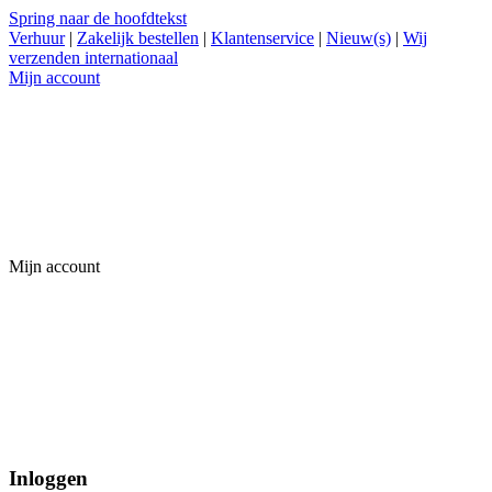
Spring naar de hoofdtekst
Verhuur
|
Zakelijk bestellen
|
Klantenservice
|
Nieuw(s)
|
Wij
verzenden internationaal
Mijn account
Mijn account
Inloggen