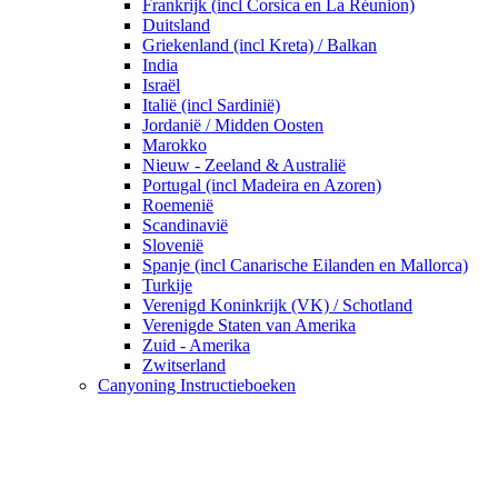
Frankrijk (incl Corsica en La Réunion)
Duitsland
Griekenland (incl Kreta) / Balkan
India
Israël
Italië (incl Sardinië)
Jordanië / Midden Oosten
Marokko
Nieuw - Zeeland & Australië
Portugal (incl Madeira en Azoren)
Roemenië
Scandinavië
Slovenië
Spanje (incl Canarische Eilanden en Mallorca)
Turkije
Verenigd Koninkrijk (VK) / Schotland
Verenigde Staten van Amerika
Zuid - Amerika
Zwitserland
Canyoning Instructieboeken