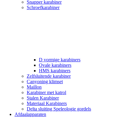
Snapper karabiner
Schroefkarabiner
D vormige karabiners
Ovale karabiners
HMS karabiners
Zelfsluitende karabiner
Canyoning klimset
Maillon
Karabiner met katrol
Stalen Karabiner
Materiaal Karabiners
Delta sluiting Speleologie gordels
Afdaalapparaten