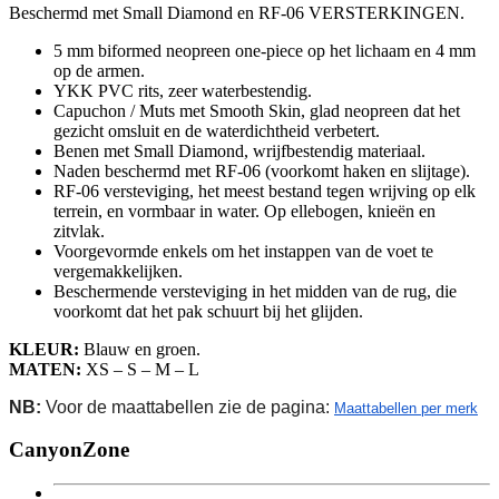
Beschermd met Small Diamond en RF-06 VERSTERKINGEN.
5 mm biformed neopreen one-piece op het lichaam en 4 mm
op de armen.
YKK PVC rits, zeer waterbestendig.
Capuchon / Muts met Smooth Skin, glad neopreen dat het
gezicht omsluit en de waterdichtheid verbetert.
Benen met Small Diamond, wrijfbestendig materiaal.
Naden beschermd met RF-06 (voorkomt haken en slijtage).
RF-06 versteviging, het meest bestand tegen wrijving op elk
terrein, en vormbaar in water. Op ellebogen, knieën en
zitvlak.
Voorgevormde enkels om het instappen van de voet te
vergemakkelijken.
Beschermende versteviging in het midden van de rug, die
voorkomt dat het pak schuurt bij het glijden.
KLEUR:
Blauw en groen.
MATEN:
XS – S – M – L
NB:
Voor de maattabellen zie de pagina:
Maattabellen per merk
CanyonZone