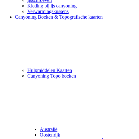
Ijsschroeven
Kleding bij ijs canyoning
Verwarmingskussens
Canyoning Boeken & Topografische kaarten
Hulpmiddelen Kaarten
Canyoning Topo boeken
Australië
Oostenrijk