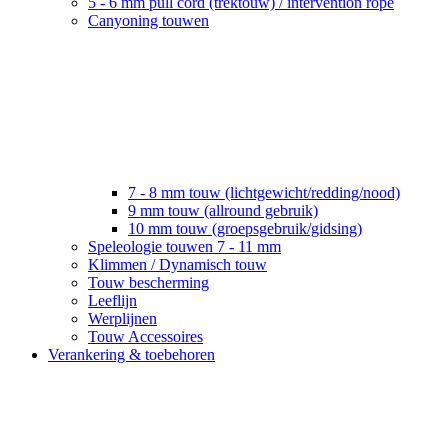
5 - 6 mm pull cord (trektouw) / intervention rope
Canyoning touwen
7 - 8 mm touw (lichtgewicht/redding/nood)
9 mm touw (allround gebruik)
10 mm touw (groepsgebruik/gidsing)
Speleologie touwen 7 - 11 mm
Klimmen / Dynamisch touw
Touw bescherming
Leeflijn
Werplijnen
Touw Accessoires
Verankering & toebehoren