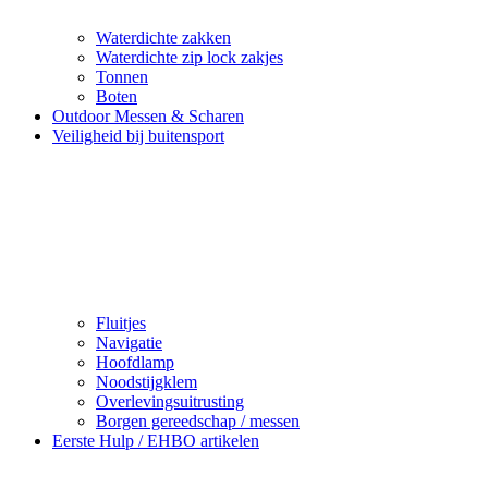
Waterdichte zakken
Waterdichte zip lock zakjes
Tonnen
Boten
Outdoor Messen & Scharen
Veiligheid bij buitensport
Fluitjes
Navigatie
Hoofdlamp
Noodstijgklem
Overlevingsuitrusting
Borgen gereedschap / messen
Eerste Hulp / EHBO artikelen