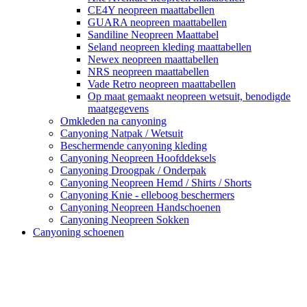
CE4Y neopreen maattabellen
GUARA neopreen maattabellen
Sandiline Neopreen Maattabel
Seland neopreen kleding maattabellen
Newex neopreen maattabellen
NRS neopreen maattabellen
Vade Retro neopreen maattabellen
Op maat gemaakt neopreen wetsuit, benodigde
maatgegevens
Omkleden na canyoning
Canyoning Natpak / Wetsuit
Beschermende canyoning kleding
Canyoning Neopreen Hoofddeksels
Canyoning Droogpak / Onderpak
Canyoning Neopreen Hemd / Shirts / Shorts
Canyoning Knie - elleboog beschermers
Canyoning Neopreen Handschoenen
Canyoning Neopreen Sokken
Canyoning schoenen