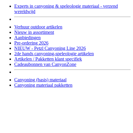
Experts in canyoning & speleologie materiaal - verzend
wereldwijd
Verhuur outdoor artikelen
Nieuw in assortiment
Aanbiedingen
Pre-ordering 2026
NIEUW - Petzl Canyoning Line 2026
2de hands canyoning-speleologie artikelen
Artikelen / Pakketten klant specifiek
Cadeaubonnen van CanyonZone
Canyoning (basis) materiaal
Canyoning materiaal pakketten