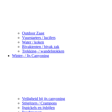
Outdoor Zaag
Vuurstarters / lucifers
Water / koken
Bivaktenten / bivak zak
Trekking- / wandelstokken
Winter- / Ijs Canyoning
Veiligheid bij ijs canyoning
Stijgijzers / Crampons
Ijspickels en ijsbijlen