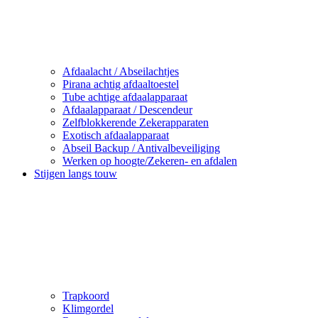
Afdaalacht / Abseilachtjes
Pirana achtig afdaaltoestel
Tube achtige afdaalapparaat
Afdaalapparaat / Descendeur
Zelfblokkerende Zekerapparaten
Exotisch afdaalapparaat
Abseil Backup / Antivalbeveiliging
Werken op hoogte/Zekeren- en afdalen
Stijgen langs touw
Trapkoord
Klimgordel