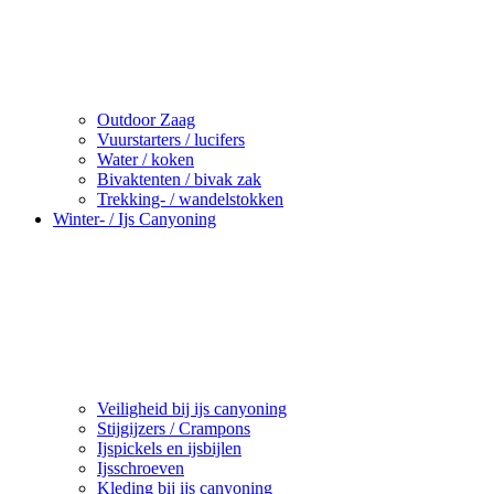
Outdoor Zaag
Vuurstarters / lucifers
Water / koken
Bivaktenten / bivak zak
Trekking- / wandelstokken
Winter- / Ijs Canyoning
Veiligheid bij ijs canyoning
Stijgijzers / Crampons
Ijspickels en ijsbijlen
Ijsschroeven
Kleding bij ijs canyoning