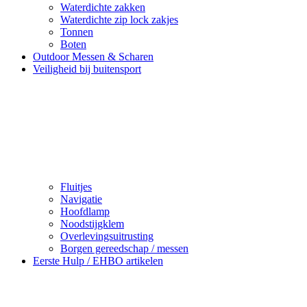
Waterdichte zakken
Waterdichte zip lock zakjes
Tonnen
Boten
Outdoor Messen & Scharen
Veiligheid bij buitensport
Fluitjes
Navigatie
Hoofdlamp
Noodstijgklem
Overlevingsuitrusting
Borgen gereedschap / messen
Eerste Hulp / EHBO artikelen