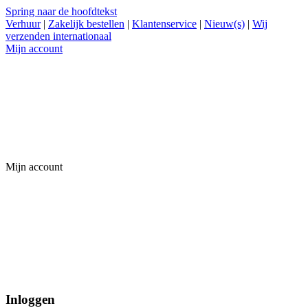
Spring naar de hoofdtekst
Verhuur
|
Zakelijk bestellen
|
Klantenservice
|
Nieuw(s)
|
Wij
verzenden internationaal
Mijn account
Mijn account
Inloggen