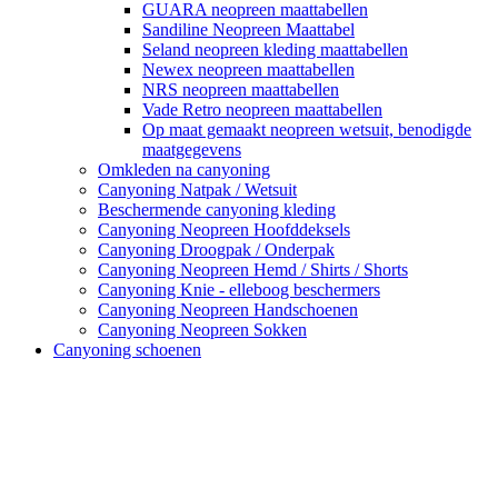
GUARA neopreen maattabellen
Sandiline Neopreen Maattabel
Seland neopreen kleding maattabellen
Newex neopreen maattabellen
NRS neopreen maattabellen
Vade Retro neopreen maattabellen
Op maat gemaakt neopreen wetsuit, benodigde
maatgegevens
Omkleden na canyoning
Canyoning Natpak / Wetsuit
Beschermende canyoning kleding
Canyoning Neopreen Hoofddeksels
Canyoning Droogpak / Onderpak
Canyoning Neopreen Hemd / Shirts / Shorts
Canyoning Knie - elleboog beschermers
Canyoning Neopreen Handschoenen
Canyoning Neopreen Sokken
Canyoning schoenen