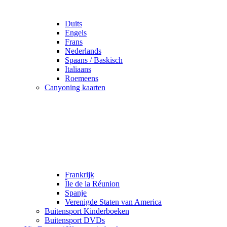
Duits
Engels
Frans
Nederlands
Spaans / Baskisch
Italiaans
Roemeens
Canyoning kaarten
Frankrijk
Île de la Réunion
Spanje
Verenigde Staten van America
Buitensport Kinderboeken
Buitensport DVDs