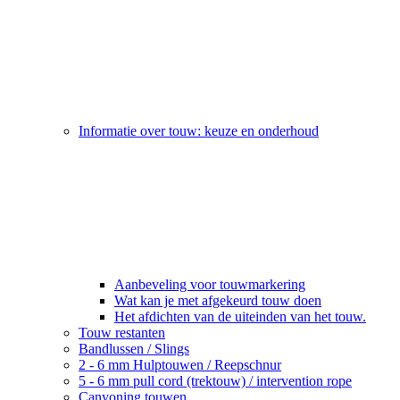
Informatie over touw: keuze en onderhoud
Aanbeveling voor touwmarkering
Wat kan je met afgekeurd touw doen
Het afdichten van de uiteinden van het touw.
Touw restanten
Bandlussen / Slings
2 - 6 mm Hulptouwen / Reepschnur
5 - 6 mm pull cord (trektouw) / intervention rope
Canyoning touwen