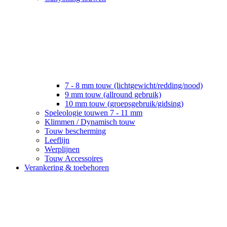
7 - 8 mm touw (lichtgewicht/redding/nood)
9 mm touw (allround gebruik)
10 mm touw (groepsgebruik/gidsing)
Speleologie touwen 7 - 11 mm
Klimmen / Dynamisch touw
Touw bescherming
Leeflijn
Werplijnen
Touw Accessoires
Verankering & toebehoren