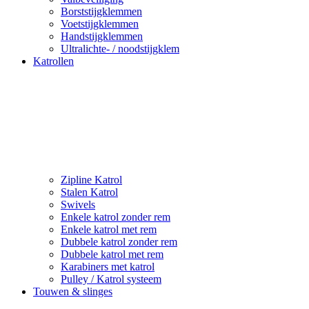
Borststijgklemmen
Voetstijgklemmen
Handstijgklemmen
Ultralichte- / noodstijgklem
Katrollen
Zipline Katrol
Stalen Katrol
Swivels
Enkele katrol zonder rem
Enkele katrol met rem
Dubbele katrol zonder rem
Dubbele katrol met rem
Karabiners met katrol
Pulley / Katrol systeem
Touwen & slinges