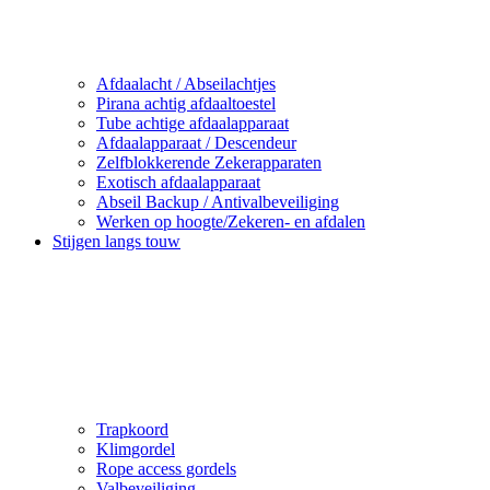
Afdaalacht / Abseilachtjes
Pirana achtig afdaaltoestel
Tube achtige afdaalapparaat
Afdaalapparaat / Descendeur
Zelfblokkerende Zekerapparaten
Exotisch afdaalapparaat
Abseil Backup / Antivalbeveiliging
Werken op hoogte/Zekeren- en afdalen
Stijgen langs touw
Trapkoord
Klimgordel
Rope access gordels
Valbeveiliging