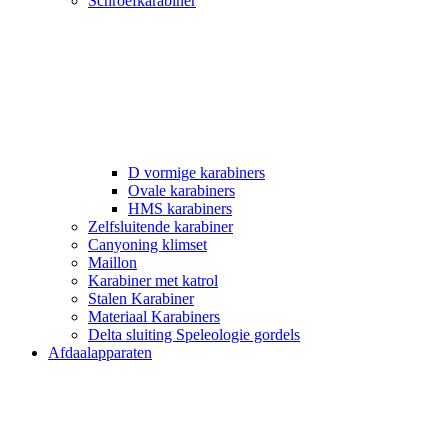
Schroefkarabiner
D vormige karabiners
Ovale karabiners
HMS karabiners
Zelfsluitende karabiner
Canyoning klimset
Maillon
Karabiner met katrol
Stalen Karabiner
Materiaal Karabiners
Delta sluiting Speleologie gordels
Afdaalapparaten