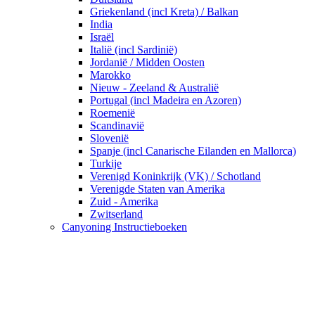
Griekenland (incl Kreta) / Balkan
India
Israël
Italië (incl Sardinië)
Jordanië / Midden Oosten
Marokko
Nieuw - Zeeland & Australië
Portugal (incl Madeira en Azoren)
Roemenië
Scandinavië
Slovenië
Spanje (incl Canarische Eilanden en Mallorca)
Turkije
Verenigd Koninkrijk (VK) / Schotland
Verenigde Staten van Amerika
Zuid - Amerika
Zwitserland
Canyoning Instructieboeken