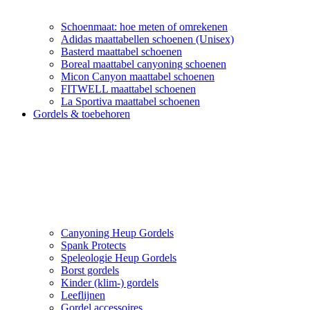
Schoenmaat: hoe meten of omrekenen
Adidas maattabellen schoenen (Unisex)
Basterd maattabel schoenen
Boreal maattabel canyoning schoenen
Micon Canyon maattabel schoenen
FITWELL maattabel schoenen
La Sportiva maattabel schoenen
Gordels & toebehoren
Canyoning Heup Gordels
Spank Protects
Speleologie Heup Gordels
Borst gordels
Kinder (klim-) gordels
Leeflijnen
Gordel accessoires