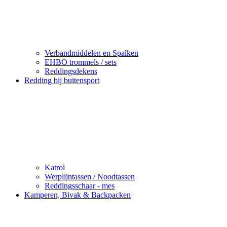
Verbandmiddelen en Spalken
EHBO trommels / sets
Reddingsdekens
Redding bij buitensport
Katrol
Werplijntassen / Noodtassen
Reddingsschaar - mes
Kamperen, Bivak & Backpacken