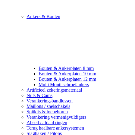
Ankers & Bouten
Bouten & Ankerplaten 8 mm
Bouten & Ankerplaten 10 mm
Bouten & Ankerplaten 12 mm
Multi Monti schroefankers
Artificieel zekeringsmateriaal
Nuts & Cams
Verankeringsbandlussen
Maillons / snelschakels
Spitkits & toebehoren
Verankering vermenigvuldigers
Abseil / afdaal ringen
Terug haalbare ankersystemen
Slaghaken / Pitons