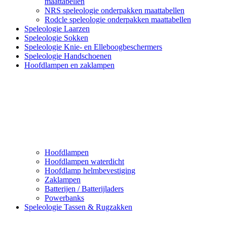
maattabellen
NRS speleologie onderpakken maattabellen
Rodcle speleologie onderpakken maattabellen
Speleologie Laarzen
Speleologie Sokken
Speleologie Knie- en Elleboogbeschermers
Speleologie Handschoenen
Hoofdlampen en zaklampen
Hoofdlampen
Hoofdlampen waterdicht
Hoofdlamp helmbevestiging
Zaklampen
Batterijen / Batterijladers
Powerbanks
Speleologie Tassen & Rugzakken