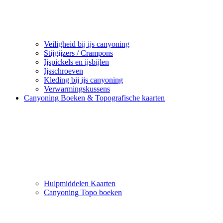
Veiligheid bij ijs canyoning
Stijgijzers / Crampons
Ijspickels en ijsbijlen
Ijsschroeven
Kleding bij ijs canyoning
Verwarmingskussens
Canyoning Boeken & Topografische kaarten
Hulpmiddelen Kaarten
Canyoning Topo boeken