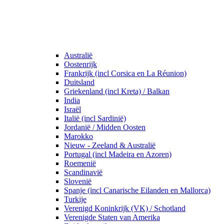
Australië
Oostenrijk
Frankrijk (incl Corsica en La Réunion)
Duitsland
Griekenland (incl Kreta) / Balkan
India
Israël
Italië (incl Sardinië)
Jordanië / Midden Oosten
Marokko
Nieuw - Zeeland & Australië
Portugal (incl Madeira en Azoren)
Roemenië
Scandinavië
Slovenië
Spanje (incl Canarische Eilanden en Mallorca)
Turkije
Verenigd Koninkrijk (VK) / Schotland
Verenigde Staten van Amerika