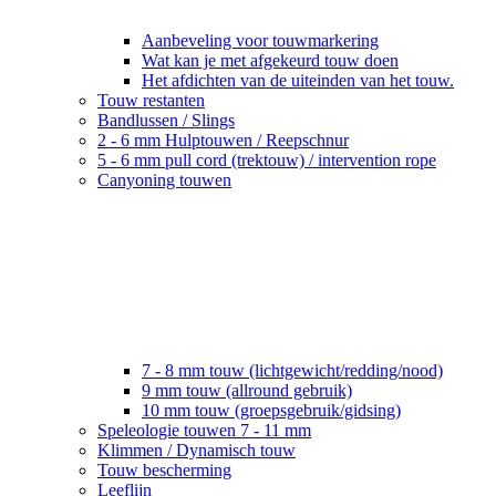
Aanbeveling voor touwmarkering
Wat kan je met afgekeurd touw doen
Het afdichten van de uiteinden van het touw.
Touw restanten
Bandlussen / Slings
2 - 6 mm Hulptouwen / Reepschnur
5 - 6 mm pull cord (trektouw) / intervention rope
Canyoning touwen
7 - 8 mm touw (lichtgewicht/redding/nood)
9 mm touw (allround gebruik)
10 mm touw (groepsgebruik/gidsing)
Speleologie touwen 7 - 11 mm
Klimmen / Dynamisch touw
Touw bescherming
Leeflijn