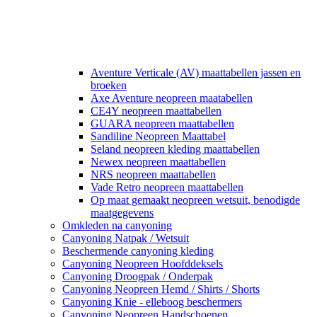
Aventure Verticale (AV) maattabellen jassen en
broeken
Axe Aventure neopreen maatabellen
CE4Y neopreen maattabellen
GUARA neopreen maattabellen
Sandiline Neopreen Maattabel
Seland neopreen kleding maattabellen
Newex neopreen maattabellen
NRS neopreen maattabellen
Vade Retro neopreen maattabellen
Op maat gemaakt neopreen wetsuit, benodigde
maatgegevens
Omkleden na canyoning
Canyoning Natpak / Wetsuit
Beschermende canyoning kleding
Canyoning Neopreen Hoofddeksels
Canyoning Droogpak / Onderpak
Canyoning Neopreen Hemd / Shirts / Shorts
Canyoning Knie - elleboog beschermers
Canyoning Neopreen Handschoenen