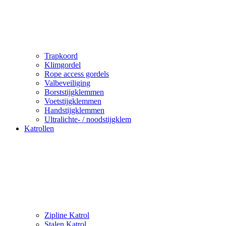
Trapkoord
Klimgordel
Rope access gordels
Valbeveiliging
Borststijgklemmen
Voetstijgklemmen
Handstijgklemmen
Ultralichte- / noodstijgklem
Katrollen
Zipline Katrol
Stalen Katrol