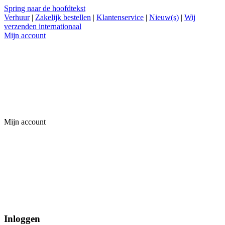
Spring naar de hoofdtekst
Verhuur
|
Zakelijk bestellen
|
Klantenservice
|
Nieuw(s)
|
Wij
verzenden internationaal
Mijn account
Mijn account
Inloggen