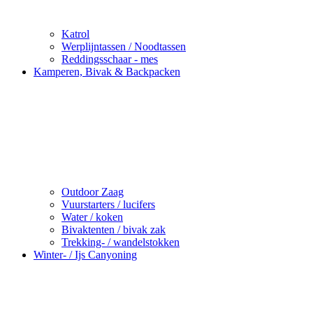
Katrol
Werplijntassen / Noodtassen
Reddingsschaar - mes
Kamperen, Bivak & Backpacken
Outdoor Zaag
Vuurstarters / lucifers
Water / koken
Bivaktenten / bivak zak
Trekking- / wandelstokken
Winter- / Ijs Canyoning