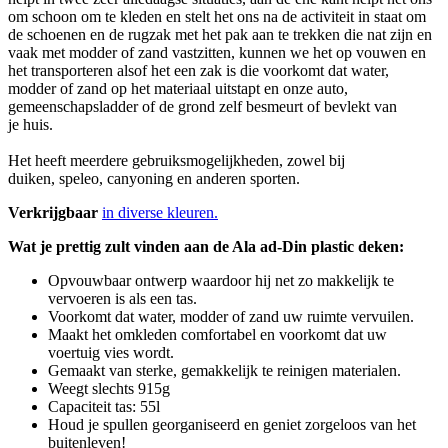
om schoon om te kleden en stelt het ons na de activiteit in staat om
de schoenen en de rugzak met het pak aan te trekken die nat zijn en
vaak met modder of zand vastzitten, kunnen we het op vouwen en
het transporteren alsof het een zak is die voorkomt dat water,
modder of zand op het materiaal uitstapt en onze auto,
gemeenschapsladder of de grond zelf besmeurt of bevlekt van
je huis.
Het heeft meerdere gebruiksmogelijkheden, zowel bij
duiken, speleo, canyoning en anderen sporten.
Verkrijgbaar
in diverse kleuren.
Wat je prettig zult vinden aan de Ala ad-Din plastic deken:
Opvouwbaar ontwerp waardoor hij net zo makkelijk te
vervoeren is als een tas.
Voorkomt dat water, modder of zand uw ruimte vervuilen.
Maakt het omkleden comfortabel en voorkomt dat uw
voertuig vies wordt.
Gemaakt van sterke, gemakkelijk te reinigen materialen.
Weegt slechts 915g
Capaciteit tas: 55l
Houd je spullen georganiseerd en geniet zorgeloos van het
buitenleven!