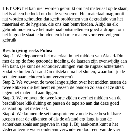
LET OP:
het kan niet worden gebruikt om nat materiaal op te slaan,
het is alleen bedoeld om het te vervoeren. Het materiaal mag nooit
nat worden gehouden dat geeft problemen van degradatie van het
materiaal en de hygiëne, die ons kan beïnvloeden. Altijd na elk
gebruik moeten we het materiaal ontsmetten en goed afdrogen om
het in goede staat te houden en klaar te maken voor een volgend
gebruik.
Beschrijving reeks Fotos:
Stap 1. We deponeren het materiaal in het midden van Ala ad-Din
met de op de foto getoonde indeling, de laarzen zijn evenwijdig aan
één kant. (Je kunt de schoudervullingen van de rugzak achterlaten
zodat ze buiten Ala-ad-Din uitsteken na het sluiten, waardoor je de
set later naar achteren kunt vervoeren)
Stap 2. We vouwen de twee lange zijden over het midden tussen de
twee klikken die het heeft en passen de banden zo aan dat ze strak
tegen het materiaal aan liggen.
Stap 3. We vouwen de twee korte zijden over het midden van de
beschikbare kliksluiting en passen de tape zo aan dat deze goed
aansluit op het materiaal.
Stap 4. We kunnen de set transporteren van de twee beschikbare
grepen naar de zijkanten of als de afstand erg lang is aan de
achterkant zoals aangegeven in stap 1. Bij aankomst kunt u het
gedecanteerde water onderaan verwijderen door een van de vier