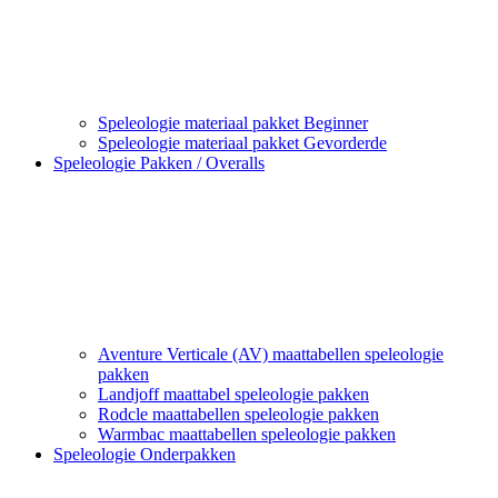
Speleologie materiaal pakket Beginner
Speleologie materiaal pakket Gevorderde
Speleologie Pakken / Overalls
Aventure Verticale (AV) maattabellen speleologie
pakken
Landjoff maattabel speleologie pakken
Rodcle maattabellen speleologie pakken
Warmbac maattabellen speleologie pakken
Speleologie Onderpakken