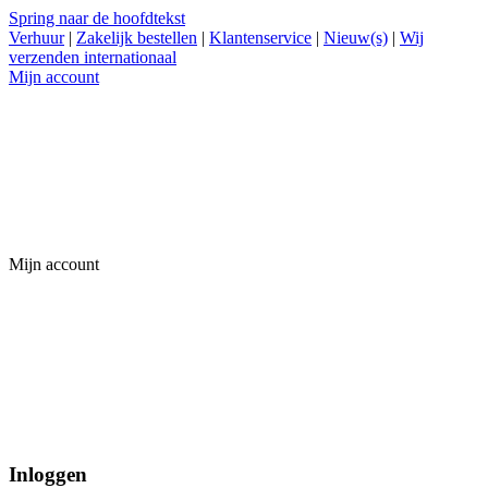
Spring naar de hoofdtekst
Verhuur
|
Zakelijk bestellen
|
Klantenservice
|
Nieuw(s)
|
Wij
verzenden internationaal
Mijn account
Mijn account
Inloggen