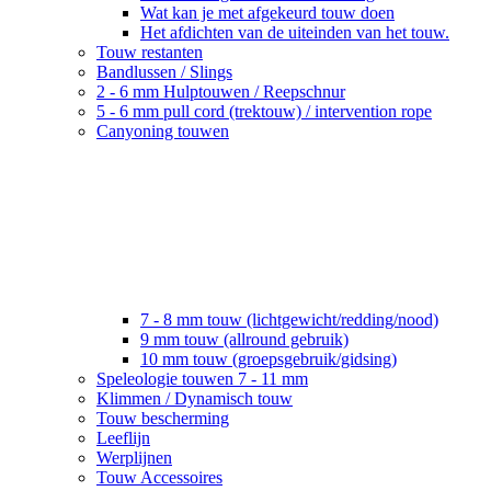
Wat kan je met afgekeurd touw doen
Het afdichten van de uiteinden van het touw.
Touw restanten
Bandlussen / Slings
2 - 6 mm Hulptouwen / Reepschnur
5 - 6 mm pull cord (trektouw) / intervention rope
Canyoning touwen
7 - 8 mm touw (lichtgewicht/redding/nood)
9 mm touw (allround gebruik)
10 mm touw (groepsgebruik/gidsing)
Speleologie touwen 7 - 11 mm
Klimmen / Dynamisch touw
Touw bescherming
Leeflijn
Werplijnen
Touw Accessoires