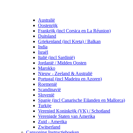
Australië
Oostenrijk
Frankrijk (incl Corsica en La Réunion)
Duitsland
Griekenland (incl Kreta) / Balkan
India
Israël
Italië (incl Sardinië)
Jordanië / Midden Oosten
Marokko
Nieuw - Zeeland & Australië
Portugal (incl Madeira en Azoren)
Roemenië
Scandinavië
Slovenië
Spanje (incl Canarische Eilanden en Mallorca)
Turkije
Verenigd Koninkrijk (VK) / Schotland
Verenigde Staten van Amerika
Zuid - Amerika
Zwitserland
Canyoning Instructieboeken