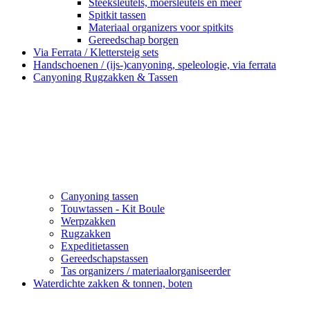
Steeksleutels, moersleutels en meer
Spitkit tassen
Materiaal organizers voor spitkits
Gereedschap borgen
Via Ferrata / Klettersteig sets
Handschoenen / (ijs-)canyoning, speleologie, via ferrata
Canyoning Rugzakken & Tassen
Canyoning tassen
Touwtassen - Kit Boule
Werpzakken
Rugzakken
Expeditietassen
Gereedschapstassen
Tas organizers / materiaalorganiseerder
Waterdichte zakken & tonnen, boten