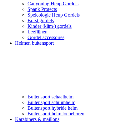
Canyoning Heup Gordels
Spank Protects
Speleologie Heup Gordels
Borst gordels
Kinder (klim-) gordels
Leeflijnen
Gordel accessoires
Helmen buitensport
Buitensport schaalhelm
Buitensport schuimhelm
Buitensport hybride helm
Buitensport helm toebehoren
Karabiners & maillons