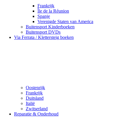
Frankrijk
Île de la Réunion
Spanje
Verenigde Staten van America
Buitensport Kinderboeken
Buitensport DVDs
Via Ferrata / Klettersteig boeken
Oostenrijk
Frankrijk
Duitsland
Italië
Zwitserland
Reparatie & Onderhoud