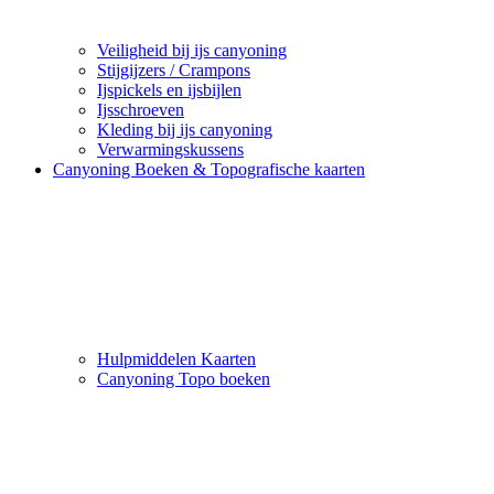
Veiligheid bij ijs canyoning
Stijgijzers / Crampons
Ijspickels en ijsbijlen
Ijsschroeven
Kleding bij ijs canyoning
Verwarmingskussens
Canyoning Boeken & Topografische kaarten
Hulpmiddelen Kaarten
Canyoning Topo boeken