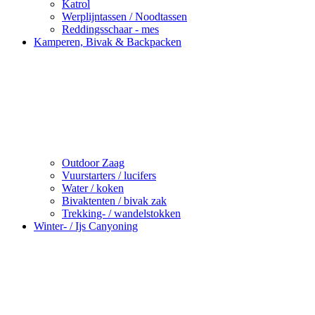
Katrol
Werplijntassen / Noodtassen
Reddingsschaar - mes
Kamperen, Bivak & Backpacken
Outdoor Zaag
Vuurstarters / lucifers
Water / koken
Bivaktenten / bivak zak
Trekking- / wandelstokken
Winter- / Ijs Canyoning