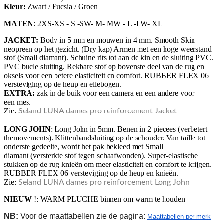
Kleur:
Zwart / Fucsia / Groen
MATEN
: 2XS-XS - S -SW- M- MW - L -LW- XL
JACKET:
Body in 5 mm en mouwen in 4 mm. Smooth Skin
neopreen op het gezicht. (Dry kap) Armen met een hoge weerstand
stof (Small diamant). Schuine rits tot aan de kin en de sluiting PVC.
PVC bucle sluiting. Rekbare stof op bovenste deel van de rug en
oksels voor een betere elasticiteit en comfort. RUBBER FLEX 06
versteviging op de heup en ellebogen.
EXTRA:
zak in de buik voor een camera en een andere voor
een mes.
Zie:
Seland LUNA dames pro reinforcement Jacket
LONG JOHN
: Long John in 5mm. Benen in 2 piecees (verbetert
themovements). Klittenbandsluiting op de schouder. Van taille tot
onderste gedeelte, wordt het pak bekleed met Small
diamant (versterkte stof tegen schaafwonden). Super-elastische
stukken op de rug knieën om meer elasticiteit en comfort te krijgen.
RUBBER FLEX 06 versteviging op de heup en knieën.
Zie:
Seland LUNA dames pro reinforcement Long John
NIEUW
!: WARM PLUCHE binnen om warm te houden
NB:
Voor de maattabellen zie de pagina:
Maattabellen per merk