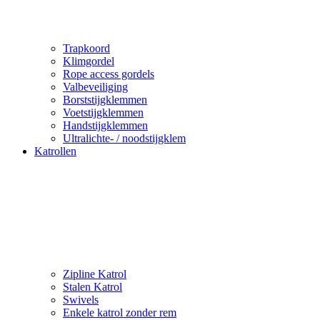
Trapkoord
Klimgordel
Rope access gordels
Valbeveiliging
Borststijgklemmen
Voetstijgklemmen
Handstijgklemmen
Ultralichte- / noodstijgklem
Katrollen
Zipline Katrol
Stalen Katrol
Swivels
Enkele katrol zonder rem