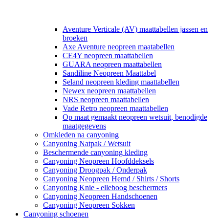
Aventure Verticale (AV) maattabellen jassen en
broeken
Axe Aventure neopreen maatabellen
CE4Y neopreen maattabellen
GUARA neopreen maattabellen
Sandiline Neopreen Maattabel
Seland neopreen kleding maattabellen
Newex neopreen maattabellen
NRS neopreen maattabellen
Vade Retro neopreen maattabellen
Op maat gemaakt neopreen wetsuit, benodigde
maatgegevens
Omkleden na canyoning
Canyoning Natpak / Wetsuit
Beschermende canyoning kleding
Canyoning Neopreen Hoofddeksels
Canyoning Droogpak / Onderpak
Canyoning Neopreen Hemd / Shirts / Shorts
Canyoning Knie - elleboog beschermers
Canyoning Neopreen Handschoenen
Canyoning Neopreen Sokken
Canyoning schoenen