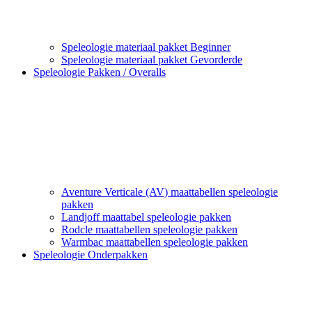
Speleologie materiaal pakket Beginner
Speleologie materiaal pakket Gevorderde
Speleologie Pakken / Overalls
Aventure Verticale (AV) maattabellen speleologie
pakken
Landjoff maattabel speleologie pakken
Rodcle maattabellen speleologie pakken
Warmbac maattabellen speleologie pakken
Speleologie Onderpakken