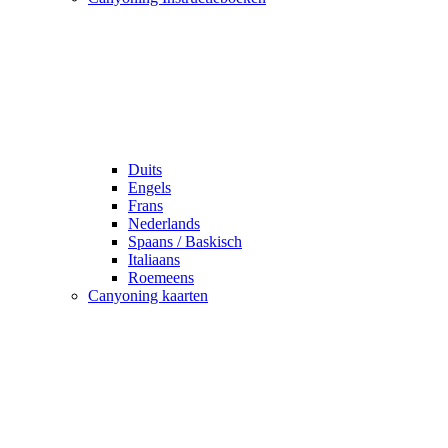
Duits
Engels
Frans
Nederlands
Spaans / Baskisch
Italiaans
Roemeens
Canyoning kaarten