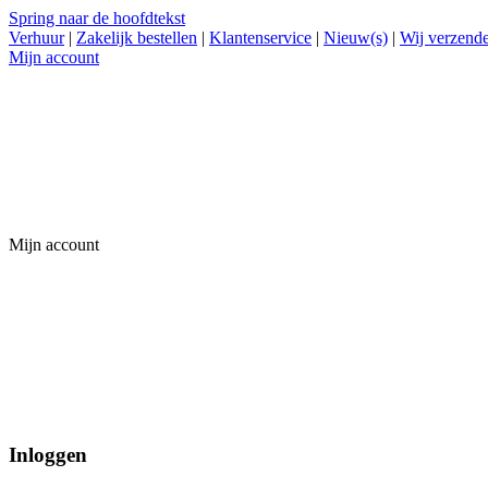
Spring naar de hoofdtekst
Verhuur
|
Zakelijk bestellen
|
Klantenservice
|
Nieuw(s)
|
Wij verzende
Mijn account
Mijn account
Inloggen