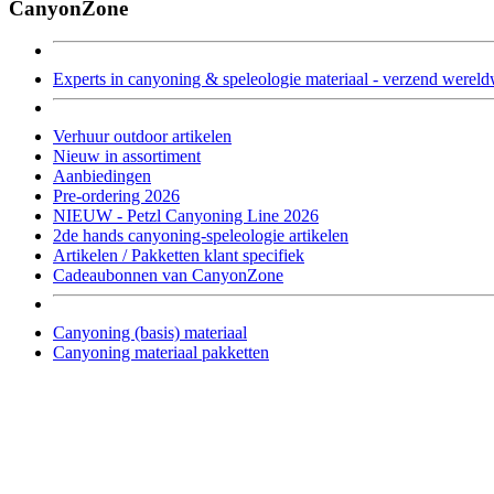
CanyonZone
Experts in canyoning & speleologie materiaal - verzend wereld
Verhuur outdoor artikelen
Nieuw in assortiment
Aanbiedingen
Pre-ordering 2026
NIEUW - Petzl Canyoning Line 2026
2de hands canyoning-speleologie artikelen
Artikelen / Pakketten klant specifiek
Cadeaubonnen van CanyonZone
Canyoning (basis) materiaal
Canyoning materiaal pakketten