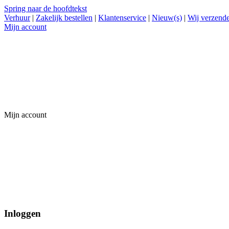
Spring naar de hoofdtekst
Verhuur
|
Zakelijk bestellen
|
Klantenservice
|
Nieuw(s)
|
Wij verzende
Mijn account
Mijn account
Inloggen