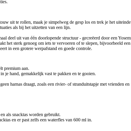
ties.
 uit te rollen, maak je simpelweg de gesp los en trek je het uiteinde er
aties als bij het uitzetten van een lijn.
al deel uit van één doorlopende structuur - gecreëerd door een Yosemit
kt het sterk genoeg om iets te vervoeren of te slepen, bijvoorbeeld een
eert in een grotere werpafstand en goede controle.
elt premium aan.
in je hand, gemakkelijk vast te pakken en te gooien.
een harnas draagt, zoals een rivier- of stranduitstapje met vrienden en 
en als snacktas worden gebruikt.
cktas en er past zelfs een waterfles van 600 ml in.