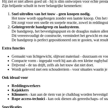
Hij ziet er niet alleen goed uit - hij is slim ontworpen voor echte presta
Zijn briljantie schuilt in twee belangrijke kenmerken:
Snel uitrollen van het touw - geen knopen nodig.
Het touw wordt opgeborgen zonder een laatste knoop. Om het touw
Dit zorgt voor een snelle en soepele reactie, zowel in reddingssitu
Geïntegreerde handgreep en laadsysteem
.
De handgreep, het bevestigingspunt en de draaglus maken allema
Dit vereenvoudigt de constructie, vermindert het gewicht en maa
De handgreep is perfect gepositioneerd om te gooien, wat result
Extra functies
Gemaakt van lichtgewicht, slijtvast materiaal - duurzaam en vo
Compacte vorm - ingepakt voelt hij aan als een kleine rugbybal 
Drijvend - de tas drijft, zelfs als het touw dat niet doet.
Wordt geleverd met een schouderriem - voor situaties waarin je g
Ook ideaal voor
Reddingswerkers
Kajakkers
Klimmers
- kan aan de riem van je chalkbag worden bevestigd 
Rope access-technici
- kan ook dienen als gereedschaps- of sna
Specificaties