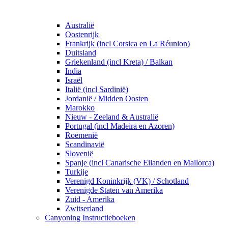
Australië
Oostenrijk
Frankrijk (incl Corsica en La Réunion)
Duitsland
Griekenland (incl Kreta) / Balkan
India
Israël
Italië (incl Sardinië)
Jordanië / Midden Oosten
Marokko
Nieuw - Zeeland & Australië
Portugal (incl Madeira en Azoren)
Roemenië
Scandinavië
Slovenië
Spanje (incl Canarische Eilanden en Mallorca)
Turkije
Verenigd Koninkrijk (VK) / Schotland
Verenigde Staten van Amerika
Zuid - Amerika
Zwitserland
Canyoning Instructieboeken