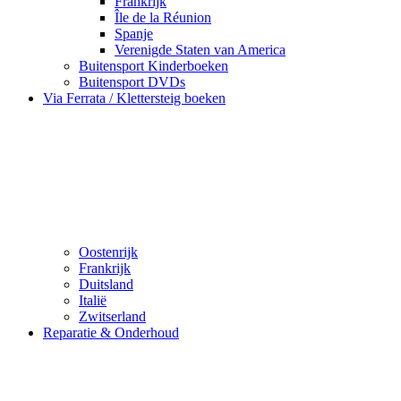
Frankrijk
Île de la Réunion
Spanje
Verenigde Staten van America
Buitensport Kinderboeken
Buitensport DVDs
Via Ferrata / Klettersteig boeken
Oostenrijk
Frankrijk
Duitsland
Italië
Zwitserland
Reparatie & Onderhoud