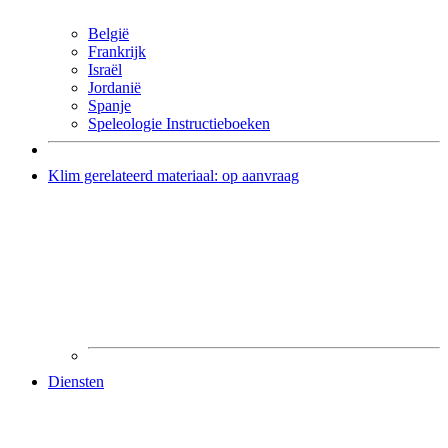
België
Frankrijk
Israël
Jordanië
Spanje
Speleologie Instructieboeken
Klim gerelateerd materiaal: op aanvraag
Diensten