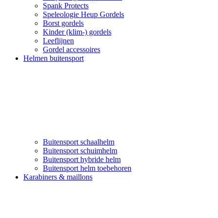
Spank Protects
Speleologie Heup Gordels
Borst gordels
Kinder (klim-) gordels
Leeflijnen
Gordel accessoires
Helmen buitensport
Buitensport schaalhelm
Buitensport schuimhelm
Buitensport hybride helm
Buitensport helm toebehoren
Karabiners & maillons