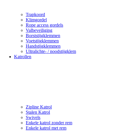
Trapkoord
Klimgordel
Rope access gordels
Valbeveiliging
Borststijgklemmen
Voetstijgklemmen
Handstijgklemmen
Ultralichte- / noodstijgklem
Katrollen
Zipline Katrol
Stalen Katrol
Swivels
Enkele katrol zonder rem
Enkele katrol met rem