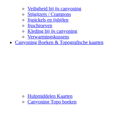
Veiligheid bij ijs canyoning
Stijgijzers / Crampons
Ijspickels en ijsbijlen
Ijsschroeven
Kleding bij ijs canyoning
Verwarmingskussens
Canyoning Boeken & Topografische kaarten
Hulpmiddelen Kaarten
Canyoning Topo boeken