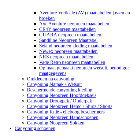
Aventure Verticale (AV) maattabellen jassen en
broeken
Axe Aventure neopreen maatabellen
CE4Y neopreen maattabellen
GUARA neopreen maattabellen
Sandiline Neopreen Maattabel
Seland neopreen kleding maattabellen
Newex neopreen maattabellen
NRS neopreen maattabellen
Vade Retro neopreen maattabellen
Op maat gemaakt neopreen wetsuit, benodigde
maatgegevens
Omkleden na canyoning
Canyoning Natpak / Wetsuit
Beschermende canyoning kleding
Canyoning Neopreen Hoofddeksels
Canyoning Droogpak / Onderpak
Canyoning Neopreen Hemd / Shirts / Shorts
Canyoning Knie - elleboog beschermers
Canyoning Neopreen Handschoenen
Canyoning Neopreen Sokken
Canyoning schoenen