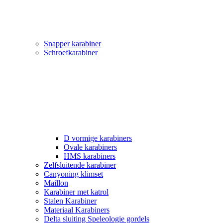
Snapper karabiner
Schroefkarabiner
D vormige karabiners
Ovale karabiners
HMS karabiners
Zelfsluitende karabiner
Canyoning klimset
Maillon
Karabiner met katrol
Stalen Karabiner
Materiaal Karabiners
Delta sluiting Speleologie gordels