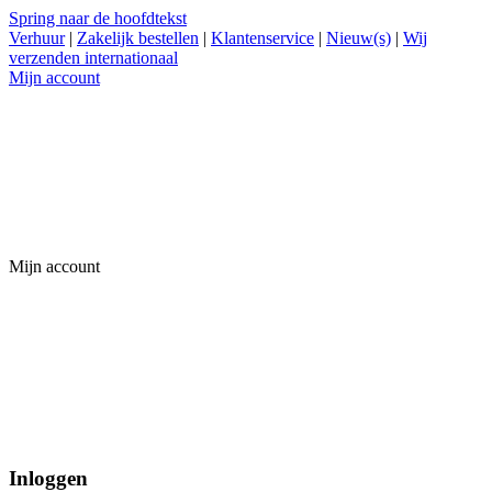
Spring naar de hoofdtekst
Verhuur
|
Zakelijk bestellen
|
Klantenservice
|
Nieuw(s)
|
Wij
verzenden internationaal
Mijn account
Mijn account
Inloggen