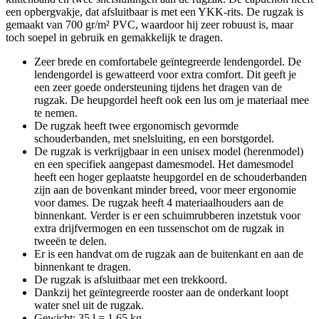
een opbergvakje, dat afsluitbaar is met een YKK-rits. De rugzak is
gemaakt van 700 gr/m² PVC, waardoor hij zeer robuust is, maar
toch soepel in gebruik en gemakkelijk te dragen.
Zeer brede en comfortabele geïntegreerde lendengordel. De
lendengordel is gewatteerd voor extra comfort. Dit geeft je
een zeer goede ondersteuning tijdens het dragen van de
rugzak. De heupgordel heeft ook een lus om je materiaal mee
te nemen.
De rugzak heeft twee ergonomisch gevormde
schouderbanden, met snelsluiting, en een borstgordel.
De rugzak is verkrijgbaar in een unisex model (herenmodel)
en een specifiek aangepast damesmodel. Het damesmodel
heeft een hoger geplaatste heupgordel en de schouderbanden
zijn aan de bovenkant minder breed, voor meer ergonomie
voor dames. De rugzak heeft 4 materiaalhouders aan de
binnenkant. Verder is er een schuimrubberen inzetstuk voor
extra drijfvermogen en een tussenschot om de rugzak in
tweeën te delen.
Er is een handvat om de rugzak aan de buitenkant en aan de
binnenkant te dragen.
De rugzak is afsluitbaar met een trekkoord.
Dankzij het geïntegreerde rooster aan de onderkant loopt
water snel uit de rugzak.
Gewicht: 35 l = 1,65 kg