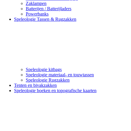
Zaklampen
Batterijen / Batterijladers
Powerbanks
Speleologie Tassen & Rugzakken
Speleologie kitbags
Speleologie materiaal- en touwtassen
Speleologie Rugzakken
Tenten en bivakzakken
Speleologie boeken en topografische kaarten