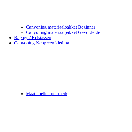
Canyoning materiaalpakket Beginner
Canyoning materiaalpakket Gevorderde
Bagage / Reistassen
Canyoning Neopreen kleding
Maattabellen per merk