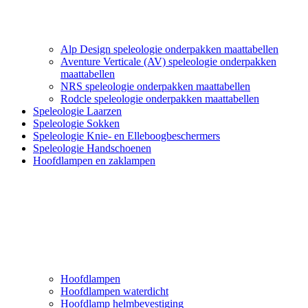
Alp Design speleologie onderpakken maattabellen
Aventure Verticale (AV) speleologie onderpakken
maattabellen
NRS speleologie onderpakken maattabellen
Rodcle speleologie onderpakken maattabellen
Speleologie Laarzen
Speleologie Sokken
Speleologie Knie- en Elleboogbeschermers
Speleologie Handschoenen
Hoofdlampen en zaklampen
Hoofdlampen
Hoofdlampen waterdicht
Hoofdlamp helmbevestiging