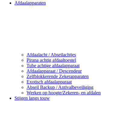
Afdaalapparaten
Afdaalacht / Abseilachtjes
Pirana achtig afdaaltoestel
Tube achtige afdaalapparaat
Afdaalapparaat / Descendeur
Zelfblokkerende Zekerapparaten
Exotisch afdaalapparaat
Abseil Backup / Antivalbeveiliging
Werken op hoogte/Zekeren- en afdalen
Stijgen langs touw