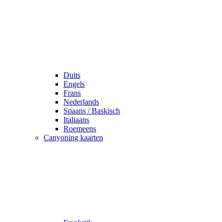
Duits
Engels
Frans
Nederlands
Spaans / Baskisch
Italiaans
Roemeens
Canyoning kaarten