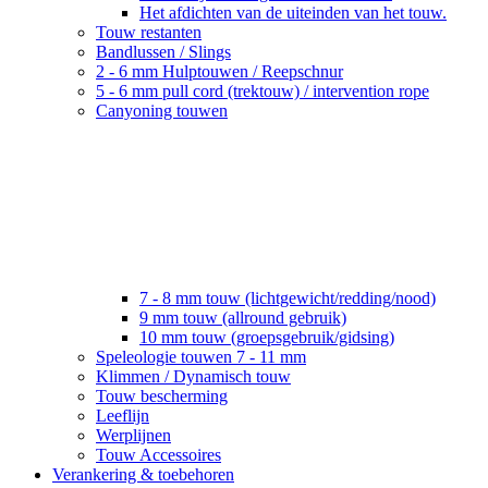
Het afdichten van de uiteinden van het touw.
Touw restanten
Bandlussen / Slings
2 - 6 mm Hulptouwen / Reepschnur
5 - 6 mm pull cord (trektouw) / intervention rope
Canyoning touwen
7 - 8 mm touw (lichtgewicht/redding/nood)
9 mm touw (allround gebruik)
10 mm touw (groepsgebruik/gidsing)
Speleologie touwen 7 - 11 mm
Klimmen / Dynamisch touw
Touw bescherming
Leeflijn
Werplijnen
Touw Accessoires
Verankering & toebehoren