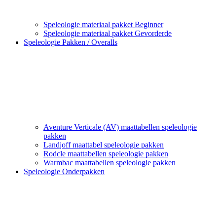
Speleologie materiaal pakket Beginner
Speleologie materiaal pakket Gevorderde
Speleologie Pakken / Overalls
Aventure Verticale (AV) maattabellen speleologie
pakken
Landjoff maattabel speleologie pakken
Rodcle maattabellen speleologie pakken
Warmbac maattabellen speleologie pakken
Speleologie Onderpakken